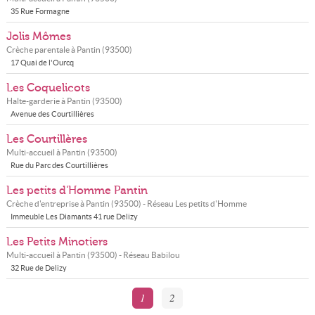
35 Rue Formagne
Jolis Mômes
Crèche parentale à
Pantin
(
93500
)
17 Quai de l'Ourcq
Les Coquelicots
Halte-garderie à
Pantin
(
93500
)
Avenue des Courtillières
Les Courtillères
Multi-accueil à
Pantin
(
93500
)
Rue du Parc des Courtillières
Les petits d'Homme Pantin
Crèche d'entreprise à
Pantin
(
93500
) - Réseau
Les petits d'Homme
Immeuble Les Diamants 41 rue Delizy
Les Petits Minotiers
Multi-accueil à
Pantin
(
93500
) - Réseau
Babilou
32 Rue de Delizy
1
2