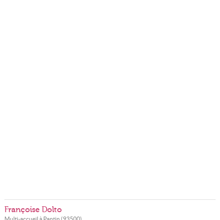
Françoise Dolto
Multi-accueil à
Pantin
(
93500
)