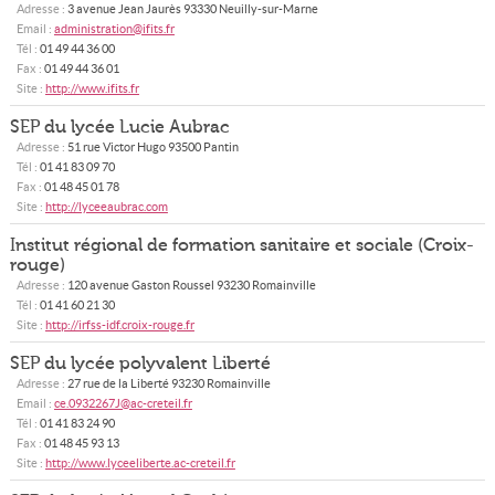
Adresse :
3 avenue Jean Jaurès
93330
Neuilly-sur-Marne
Email :
administration@ifits.fr
Tél :
01 49 44 36 00
Fax :
01 49 44 36 01
Site :
http://www.ifits.fr
SEP du lycée Lucie Aubrac
Adresse :
51 rue Victor Hugo
93500
Pantin
Tél :
01 41 83 09 70
Fax :
01 48 45 01 78
Site :
http://lyceeaubrac.com
Institut régional de formation sanitaire et sociale (Croix-
rouge)
Adresse :
120 avenue Gaston Roussel
93230
Romainville
Tél :
01 41 60 21 30
Site :
http://irfss-idf.croix-rouge.fr
SEP du lycée polyvalent Liberté
Adresse :
27 rue de la Liberté
93230
Romainville
Email :
ce.0932267J@ac-creteil.fr
Tél :
01 41 83 24 90
Fax :
01 48 45 93 13
Site :
http://www.lyceeliberte.ac-creteil.fr