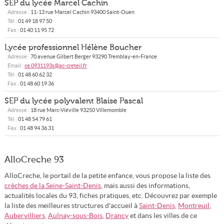
SEP du lycée Marcel Cachin
Adresse :
11-13 rue Marcel Cachin
93400
Saint-Ouen
Tél :
01 49 18 97 50
Fax :
01 40 11 95 72
Lycée professionnel Hélène Boucher
Adresse :
70 avenue Gilbert Berger
93290
Tremblay-en-France
Email :
ce.0931193s@ac-creteil.fr
Tél :
01 48 60 62 32
Fax :
01 48 60 19 36
SEP du lycée polyvalent Blaise Pascal
Adresse :
18 rue Marc-Viéville
93250
Villemomble
Tél :
01 48 54 79 61
Fax :
01 48 94 36 31
AlloCreche 93
AlloCreche, le portail de la petite enfance, vous propose la liste des
crèches de la Seine-Saint-Denis
, mais aussi des informations,
actualités locales du 93, fiches pratiques, etc. Découvrez par exemple
la liste des meilleures structures d'accueil à
Saint-Denis
,
Montreuil
,
Aubervilliers
,
Aulnay-sous-Bois
,
Drancy
et dans les villes de ce