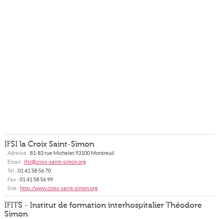
IFSI la Croix Saint-Simon
Adresse :
81-83 rue Michelet
93100
Montreuil
Email :
ifsi@croix-saint-simon.org
Tél :
01 41 58 56 70
Fax :
01 41 58 56 99
Site :
http://www.croix-saint-simon.org
IFITS - Institut de formation interhospitalier Théodore
Simon