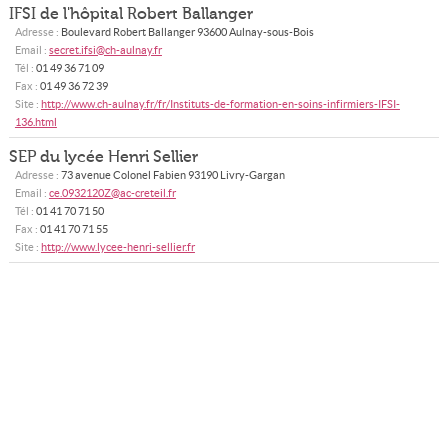
IFSI de l'hôpital Robert Ballanger
Adresse :
Boulevard Robert Ballanger
93600
Aulnay-sous-Bois
Email :
secret.ifsi@ch-aulnay.fr
Tél :
01 49 36 71 09
Fax :
01 49 36 72 39
Site :
http://www.ch-aulnay.fr/fr/Instituts-de-formation-en-soins-infirmiers-IFSI-
136.html
SEP du lycée Henri Sellier
Adresse :
73 avenue Colonel Fabien
93190
Livry-Gargan
Email :
ce.0932120Z@ac-creteil.fr
Tél :
01 41 70 71 50
Fax :
01 41 70 71 55
Site :
http://www.lycee-henri-sellier.fr