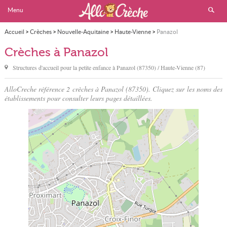
Menu
Accueil
>
Crèches
>
Nouvelle-Aquitaine
>
Haute-Vienne
>
Panazol
Crèches à Panazol
Structures d'accueil pour la petite enfance à
Panazol
(87350) / Haute-Vienne (87)
AlloCreche référence 2 crèches à Panazol (87350). Cliquez sur les noms des
établissements pour consulter leurs pages détaillées.