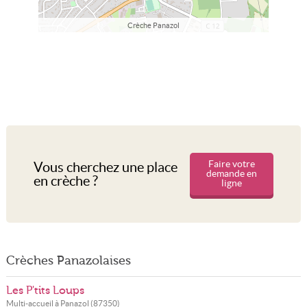
Crèche Panazol
Faire votre
Vous cherchez une place
demande en
en crèche ?
ligne
Crèches Panazolaises
Les P'tits Loups
Multi-accueil à
Panazol
(
87350
)