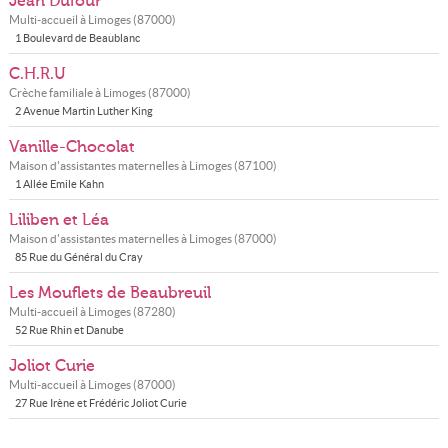
Jean Dufour
Multi-accueil à
Limoges
(
87000
)
1 Boulevard de Beaublanc
C.H.R.U
Crèche familiale à
Limoges
(
87000
)
2 Avenue Martin Luther King
Vanille-Chocolat
Maison d'assistantes maternelles à
Limoges
(
87100
)
1 Allée Emile Kahn
Liliben et Léa
Maison d'assistantes maternelles à
Limoges
(
87000
)
85 Rue du Général du Cray
Les Mouflets de Beaubreuil
Multi-accueil à
Limoges
(
87280
)
52 Rue Rhin et Danube
Joliot Curie
Multi-accueil à
Limoges
(
87000
)
27 Rue Irène et Frédéric Joliot Curie