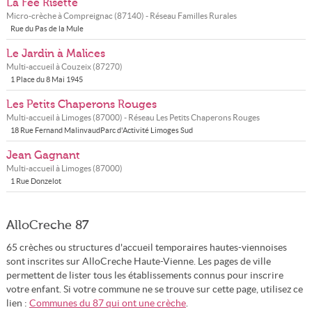
La Fée Risette
Micro-crèche à
Compreignac
(
87140
) - Réseau
Familles Rurales
Rue du Pas de la Mule
Le Jardin à Malices
Multi-accueil à
Couzeix
(
87270
)
1 Place du 8 Mai 1945
Les Petits Chaperons Rouges
Multi-accueil à
Limoges
(
87000
) - Réseau
Les Petits Chaperons Rouges
18 Rue Fernand MalinvaudParc d'Activité Limoges Sud
Jean Gagnant
Multi-accueil à
Limoges
(
87000
)
1 Rue Donzelot
AlloCreche 87
65 crèches ou structures d'accueil temporaires hautes-viennoises
sont inscrites sur AlloCreche Haute-Vienne. Les pages de ville
permettent de lister tous les établissements connus pour inscrire
votre enfant. Si votre commune ne se trouve sur cette page, utilisez ce
lien :
Communes du 87 qui ont une crèche
.