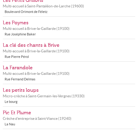
Les Petits Grillons
Multi-accueil à
Saint-Pantaléon-de-Larche
(
19600
)
Boulevard Orimont de Féletz
Les Poynes
Multi-accueil à
Brive-la-Gaillarde
(
19100
)
Rue Joséphine Baker
La clé des chants à Brive
Multi-accueil à
Brive-la-Gaillarde
(
19100
)
Rue Pierre Pérol
La Farandole
Multi-accueil à
Brive-la-Gaillarde
(
19100
)
Rue Fernand Delmas
Les petits loups
Micro-crèche à
Saint-Germain-les-Vergnes
(
19330
)
Le bourg
Pic Et Plume
Crèche d'entreprise à
Saint-Viance
(
19240
)
La Nau