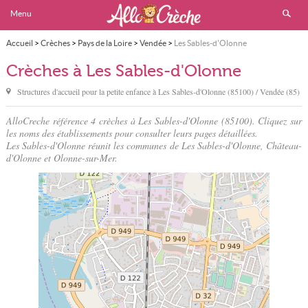
Menu
Accueil
>
Crèches
>
Pays de la Loire
>
Vendée
>
Les Sables-d'Olonne
Crèches à Les Sables-d'Olonne
Structures d'accueil pour la petite enfance à
Les Sables-d'Olonne
(85100) / Vendée (85)
AlloCreche référence 4 crèches à Les Sables-d'Olonne (85100). Cliquez sur
les noms des établissements pour consulter leurs pages détaillées.
Les Sables-d'Olonne réunit les communes de Les Sables-d'Olonne, Château-
d'Olonne et Olonne-sur-Mer.