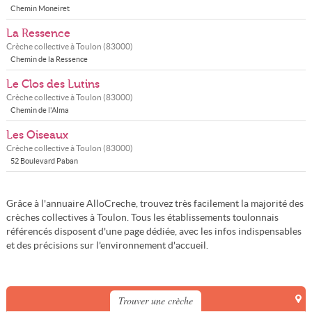
Chemin Moneiret
La Ressence
Crèche collective à
Toulon
(
83000
)
Chemin de la Ressence
Le Clos des Lutins
Crèche collective à
Toulon
(
83000
)
Chemin de l'Alma
Les Oiseaux
Crèche collective à
Toulon
(
83000
)
52 Boulevard Paban
Grâce à l'annuaire AlloCreche, trouvez très facilement la majorité des
crèches collectives à Toulon. Tous les établissements toulonnais
référencés disposent d'une page dédiée, avec les infos indispensables
et des précisions sur l'environnement d'accueil.
Trouver une crèche