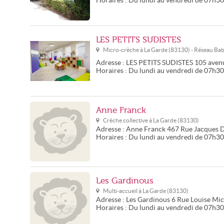
Horaires :
Du lundi au vendredi de 07h3
LES PETITS SUDISTES
Micro-crèche à
La Garde
(
83130
) - Réseau
Bab
Adresse :
LES PETITS SUDISTES
105 aven
Horaires :
Du lundi au vendredi de 07h3
Anne Franck
Crèche collective à
La Garde
(
83130
)
Adresse :
Anne Franck
467 Rue Jacques 
Horaires :
Du lundi au vendredi de 07h3
Les Gardinous
Multi-accueil à
La Garde
(
83130
)
Adresse :
Les Gardinous
6 Rue Louise Mic
Horaires :
Du lundi au vendredi de 07h3