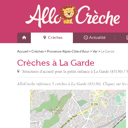
Crèches
Actualité
Accueil
>
Crèches
>
Provence-Alpes-Côte d'Azur
>
Var
>
La Garde
Crèches à La Garde
Structures d'accueil pour la petite enfance à
La Garde
(83130) / 
AlloCreche référence 5 crèches à La Garde (83130). Cliquez sur les n