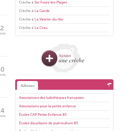
Crèche à
Six-Fours-les-Plages
Crèche à
La Garde
Crèche à
La Valette-du-Var
12
Crèche à
La Crau
aces
Ajouter
une crèche
40
aces
Adresses
Associations des ludothèques françaises
Associations pour la petite enfance
24
Écoles CAP Petite Enfance 83
aces
Écoles d'auxiliaire de puériculture 83