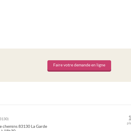
Faire votre demande en ligne
3130
)
pl
re chemins
83130
La Garde