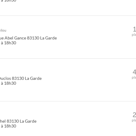
0 à 18h30
ilou
pl
ue Abel Gance
83130
La Garde
0 à 18h30
pl
Duclos
83130
La Garde
0 à 18h30
pl
hel
83130
La Garde
0 à 18h30