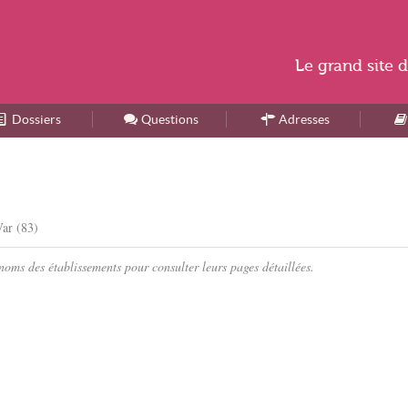
Le
grand site
d
Dossiers
Accueil
Questions
Adresses
Var (83)
oms des établissements pour consulter leurs pages détaillées.