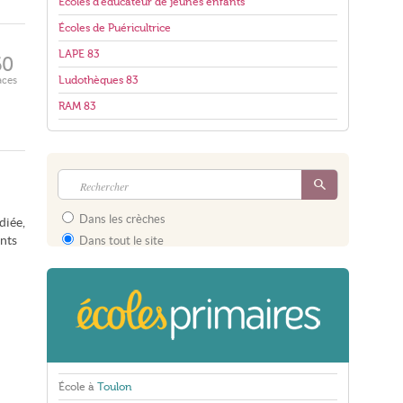
Écoles d'éducateur de jeunes enfants
Écoles de Puéricultrice
LAPE 83
60
aces
Ludothèques 83
RAM 83
Dans les crèches
diée,
ants
Dans tout le site
École à
Toulon