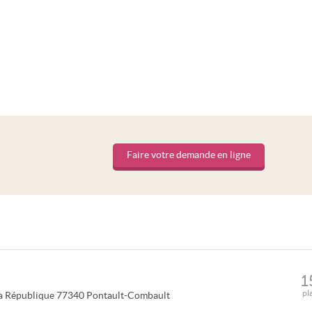
Faire votre demande en ligne
1
pl
a République
77340
Pontault-Combault