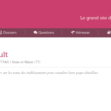
Le
grand site
d
Dossiers
Accueil
Questions
Adresses
ult
77340) / Seine-et-Marne (77)
sur les noms des établissements pour consulter leurs pages détaillées.