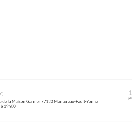
30
)
pl
ue de la Maison Garnier
77130
Montereau-Fault-Yonne
0 à 19h00