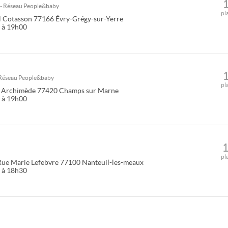
 - Réseau
People&baby
pl
l Cotasson
77166
Évry-Grégy-sur-Yerre
0 à 19h00
 Réseau
People&baby
pl
d Archimède
77420
Champs sur Marne
0 à 19h00
pl
Rue Marie Lefebvre
77100
Nanteuil-les-meaux
0 à 18h30