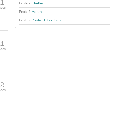
11
École à
Chelles
aces
École à
Melun
École à
Pontault-Combault
11
aces
12
aces