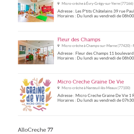
Micro-crèche à
Évry-Grégy-sur-Yerre
(
77166
)
Adresse :
Les P'tits Châtelains
39 rue Pau
Horaires :
Du lundi au vendredi de 08h0
Fleur des Champs
Micro-crèche à
Champs-sur-Marne
(
77420
) -
Adresse :
Fleur des Champs
11 boulevar
Horaires :
Du lundi au vendredi de 08h0
Micro Creche Graine De Vie
Micro-crèche à
Nanteuil-lès-Meaux
(
77100
)
Adresse :
Micro Creche Graine De Vie
1 
Horaires :
Du lundi au vendredi de 07h3
AlloCreche 77