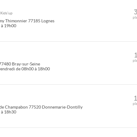
u
Kids'up
pl
émy Thimonnier
77185
Lognes
0 à 19h00
pl
77480
Bray-sur-Seine
le vendredi de 08h00 à 18h00
pl
. de Champabon
77520
Donnemarie-Dontilly
0 à 18h30