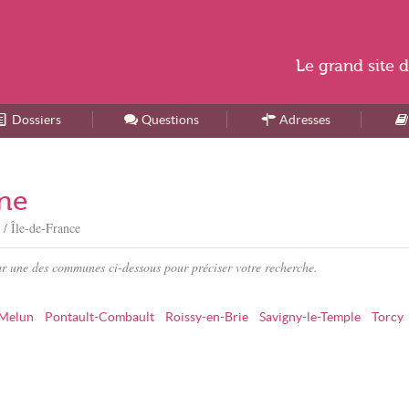
Le
grand site
d
Dossiers
Accueil
Questions
Adresses
rne
e
/ Île-de-France
ur une des communes ci-dessous pour préciser votre recherche.
Melun
Pontault-Combault
Roissy-en-Brie
Savigny-le-Temple
Torcy