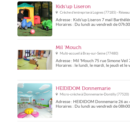
Kids'up Liseron
Crèche d'entreprise à
Lognes
(
77185
) - Résea
Adresse :
Kids'up Liseron
7 mail Barthél
Horaires :
Du lundi au vendredi de 07h3
Mil 'Mouch
Multi-accueil à
Bray-sur-Seine
(
77480
)
Adresse :
Mil 'Mouch
75 rue Simone Veil
Horaires :
le lundi, le mardi, le jeudi et 
HEIDIDOM Donnemarie
Micro-crèche à
Donnemarie-Dontilly
(
77520
)
Adresse :
HEIDIDOM Donnemarie
26 av
Horaires :
Du lundi au vendredi de 08h0