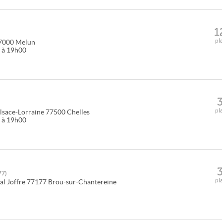
1
pl
7000
Melun
0 à 19h00
pl
lsace-Lorraine
77500
Chelles
0 à 19h00
77
)
pl
l Joffre
77177
Brou-sur-Chantereine