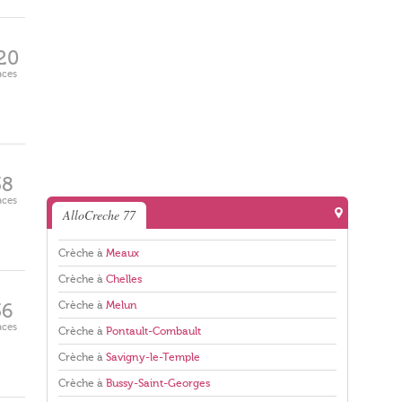
20
aces
38
aces
AlloCreche 77
Crèche à
Meaux
Crèche à
Chelles
Crèche à
Melun
36
aces
Crèche à
Pontault-Combault
Crèche à
Savigny-le-Temple
Crèche à
Bussy-Saint-Georges