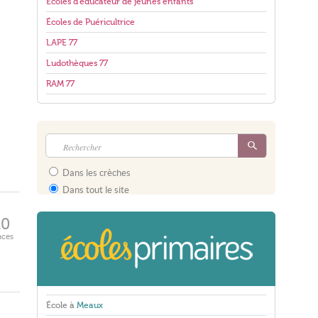
Écoles d'éducateur de jeunes enfants
Écoles de Puéricultrice
LAPE 77
Ludothèques 77
RAM 77
Dans les crèches
Dans tout le site
10
aces
École à
Meaux