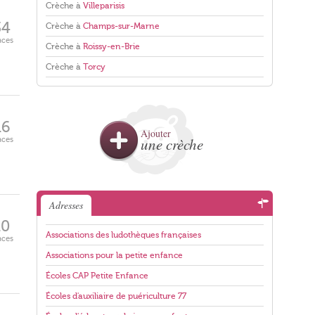
Crèche à
Villeparisis
34
Crèche à
Champs-sur-Marne
aces
Crèche à
Roissy-en-Brie
Crèche à
Torcy
16
Ajouter
aces
une crèche
Adresses
10
Associations des ludothèques françaises
aces
Associations pour la petite enfance
Écoles CAP Petite Enfance
Écoles d'auxiliaire de puériculture 77