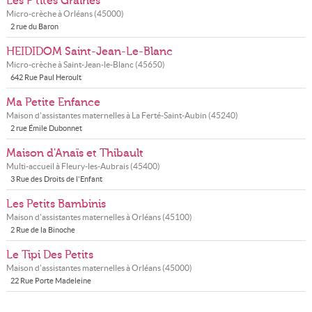
Les P’tites Graines
Micro-crèche à
Orléans
(
45000
)
2 rue du Baron
HEIDIDOM Saint-Jean-Le-Blanc
Micro-crèche à
Saint-Jean-le-Blanc
(
45650
)
642 Rue Paul Heroult
Ma Petite Enfance
Maison d'assistantes maternelles à
La Ferté-Saint-Aubin
(
45240
)
2 rue Émile Dubonnet
Maison d'Anaïs et Thibault
Multi-accueil à
Fleury-les-Aubrais
(
45400
)
3 Rue des Droits de l'Enfant
Les Petits Bambinis
Maison d'assistantes maternelles à
Orléans
(
45100
)
2 Rue de la Binoche
Le Tipi Des Petits
Maison d'assistantes maternelles à
Orléans
(
45000
)
22 Rue Porte Madeleine