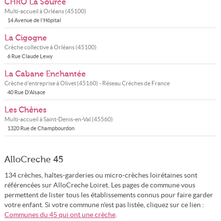
CHRO La Source
Multi-accueil à
Orléans
(
45100
)
14 Avenue de l'Hôpital
La Cigogne
Crèche collective à
Orléans
(
45100
)
6 Rue Claude Lewy
La Cabane Enchantée
Crèche d'entreprise à
Olivet
(
45160
) - Réseau
Crèches de France
40 Rue D'Alsace
Les Chênes
Multi-accueil à
Saint-Denis-en-Val
(
45560
)
1320 Rue de Champbourdon
AlloCreche 45
134 crèches, haltes-garderies ou micro-crèches loirétaines sont
référencées sur AlloCreche Loiret. Les pages de commune vous
permettent de lister tous les établissements connus pour faire garder
votre enfant. Si votre commune n'est pas listée, cliquez sur ce lien :
Communes du 45 qui ont une crèche
.