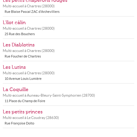
Les petits chaperons rouges
Multi-accueil à
Chartres
(
28000
)
Rue Blaise Pascal ZAC d'Archevilliers
L'îlot câlin
Multi-accueil à
Chartres
(
28000
)
25 Rue des Bouchers
Les Diablotins
Multi-accueil à
Chartres
(
28000
)
Rue Foucher de Chartres
Les Lutins
Multi-accueil à
Chartres
(
28000
)
10 Avenue Louis Lumière
La Coquille
Multi-accueil à
Auneau-Bleury-Saint-Symphorien
(
28700
)
11 Place du Champ de Foire
Les petits princes
Multi-accueil à
Le Coudray
(
28630
)
Rue Françoise Dolto