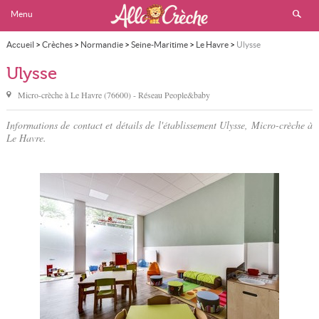
Menu
Accueil
>
Crèches
>
Normandie
>
Seine-Maritime
>
Le Havre
>
Ulysse
Ulysse
Micro-crèche à
Le Havre
(
76600
) - Réseau
People&baby
Informations de contact et détails de l'établissement Ulysse, Micro-crèche à
Le Havre.