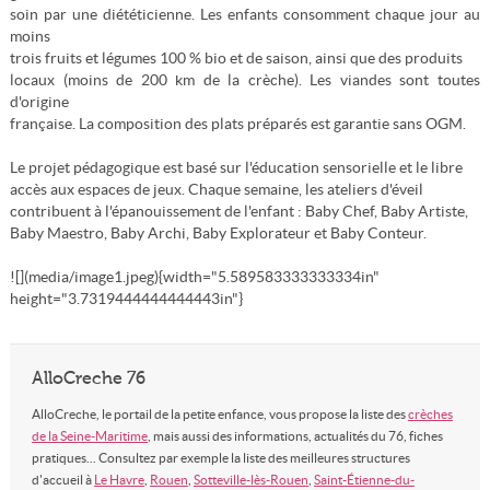
soin par une diététicienne. Les enfants consomment chaque jour au
moins
trois fruits et légumes 100 % bio et de saison, ainsi que des produits
locaux (moins de 200 km de la crèche). Les viandes sont toutes
d'origine
française. La composition des plats préparés est garantie sans OGM.
Le projet pédagogique est basé sur l'éducation sensorielle et le libre
accès aux espaces de jeux. Chaque semaine, les ateliers d'éveil
contribuent à l'épanouissement de l'enfant : Baby Chef, Baby Artiste,
Baby Maestro, Baby Archi, Baby Explorateur et Baby Conteur.
![](media/image1.jpeg){width="5.589583333333334in"
height="3.7319444444444443in"}
AlloCreche 76
AlloCreche, le portail de la petite enfance, vous propose la liste des
crèches
de la Seine-Maritime
, mais aussi des informations, actualités du 76, fiches
pratiques... Consultez par exemple la liste des meilleures structures
d'accueil à
Le Havre
,
Rouen
,
Sotteville-lès-Rouen
,
Saint-Étienne-du-