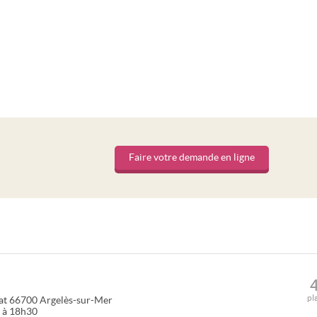
Faire votre demande en ligne
pl
at
66700
Argelès-sur-Mer
0 à 18h30