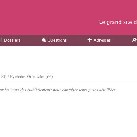
Le
grand site
d
Dossiers
Accueil
Questions
Adresses
00) / Pyrénées-Orientales (66)
r les noms des établissements pour consulter leurs pages détaillées.