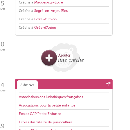
55
Crèche à
Mauges-sur-Loire
aces
Crèche à
Segré-en-Anjou Bleu
Crèche à
Loire-Authion
Crèche à
Orée-d'Anjou
20
aces
Ajouter
une crèche
24
Adresses
aces
Associations des ludothèques françaises
Associations pour la petite enfance
Écoles CAP Petite Enfance
Écoles d'auxiliaire de puériculture
29