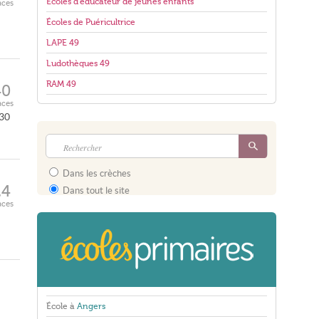
Écoles d'éducateur de jeunes enfants
aces
Écoles de Puéricultrice
LAPE 49
Ludothèques 49
RAM 49
40
aces
h30
Dans les crèches
24
Dans tout le site
aces
École à
Angers