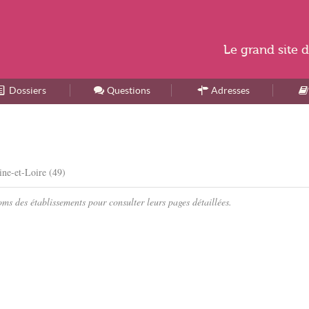
Le
grand site
d
Dossiers
Accueil
Questions
Adresses
ine-et-Loire (49)
ms des établissements pour consulter leurs pages détaillées.