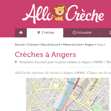
Crèches
Actualité
Accueil
>
Crèches
>
Pays de la Loire
>
Maine-et-Loire
>
Angers
>
Page 4
Crèches à Angers
Structures d'accueil pour la petite enfance à
Angers
(49000) / Ma
AlloCreche référence 42 crèches à Angers (49000). Cliquez sur les no