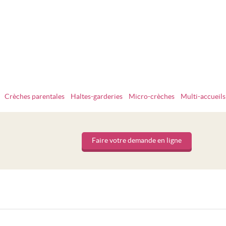
Crèches parentales
Haltes-garderies
Micro-crèches
Multi-accueils
Faire votre demande en ligne