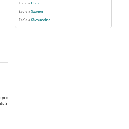
École à
Cholet
École à
Saumur
École à
Sèvremoine
ropre
ts à