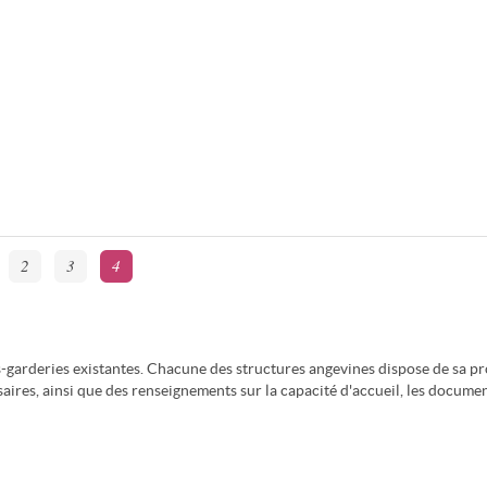
2
3
4
s-garderies existantes. Chacune des structures angevines dispose de sa p
aires, ainsi que des renseignements sur la capacité d'accueil, les documen