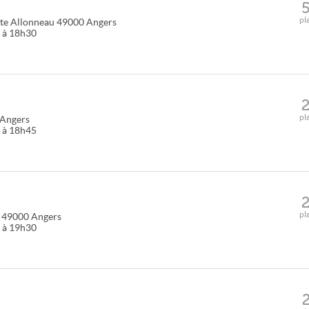
pl
te Allonneau
49000
Angers
0 à 18h30
pl
Angers
5 à 18h45
pl
49000
Angers
0 à 19h30