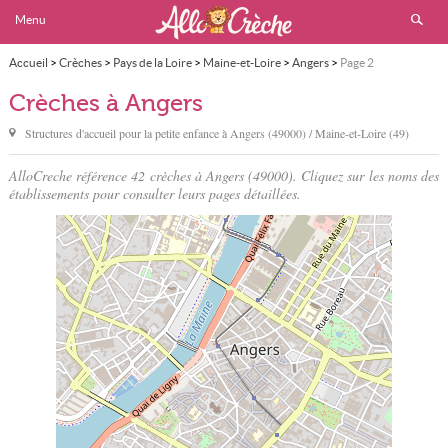
Menu
Accueil
>
Crèches
>
Pays de la Loire
>
Maine-et-Loire
>
Angers
>
Page 2
Crèches à Angers
Structures d'accueil pour la petite enfance à
Angers
(49000) / Maine-et-Loire (49)
AlloCreche référence 42 crèches à Angers (49000). Cliquez sur les noms des
établissements pour consulter leurs pages détaillées.