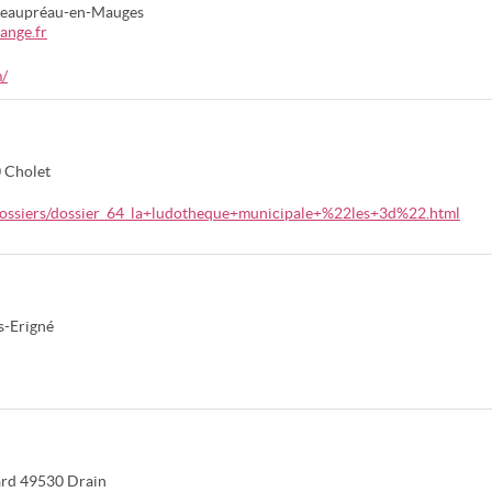
eaupréau-en-Mauges
ange.fr
m/
0
Cholet
Xdossiers/dossier_64_la+ludotheque+municipale+%22les+3d%22.html
-Erigné
ard
49530
Drain