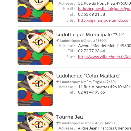
Adresse :
51 Rue du Pont Piau
49600
B
Email :
ludotheque-sijallaisjouer@or
Tél :
02 53 69 21 58
Site :
http://sijallaisjouer.jimdo.co
Ludothèque Municipale "3 D"
Ludothèques à Cholet (49300)
Adresse :
Avenue Maudet Mail 2
4930
Tél :
02 72 77 23 44
Site :
http://www.ville-cholet.fr/
Ludoheque "Colin Maillard"
Ludothèques à Mûrs-Erigné (49610)
Adresse :
11 Rue Alouettes
49610
Mûrs
Tél :
02 41 47 93 65
Tourne Jeu
Ludothèques à Orée-d'Anjou (49530)
Adresse :
4 Rue Jean Francois Chenou