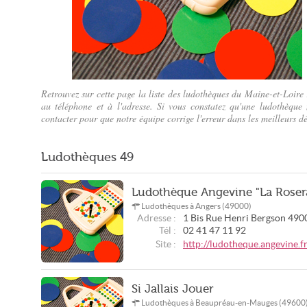
Retrouvez sur cette page la liste des ludothèques du Maine-et-Loire
au téléphone et à l'adresse. Si vous constatez qu'une ludothèque
Un jeu en ludothèque (cathyse97/CC-by-nd)
contacter pour que notre équipe corrige l'erreur dans les meilleurs dé
Ludothèques
49
Ludothèque Angevine "La Roser
Ludothèques à Angers (49000)
Adresse :
1 Bis Rue Henri Bergson
490
Tél :
02 41 47 11 92
Site :
http://ludotheque.angevine.fr
Si Jallais Jouer
Ludothèques à Beaupréau-en-Mauges (49600