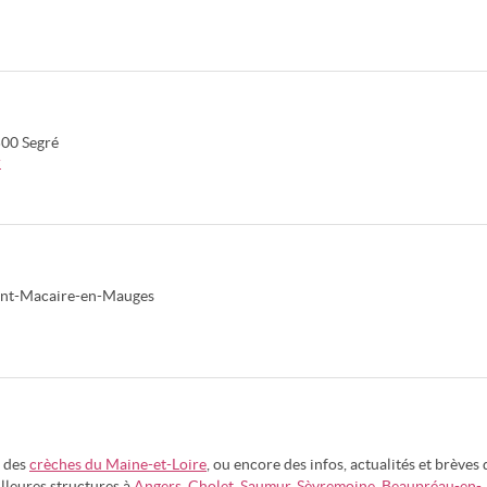
500
Segré
r
int-Macaire-en-Mauges
e des
crèches du Maine-et-Loire
, ou encore des infos, actualités et brèves
illeures structures à
Angers
,
Cholet
,
Saumur
,
Sèvremoine
,
Beaupréau-en-