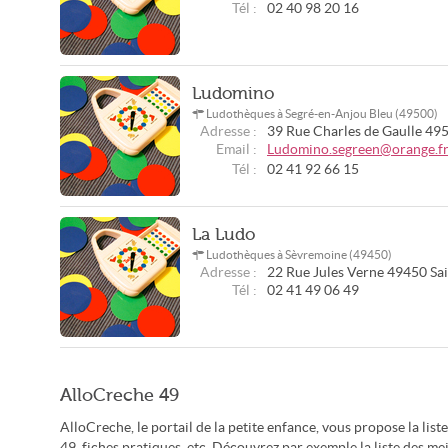
Tél :
02 40 98 20 16
Ludomino
Ludothèques à Segré-en-Anjou Bleu (49500)
Adresse :
39 Rue Charles de Gaulle
49
Email :
Ludomino.segreen@orange.f
Tél :
02 41 92 66 15
La Ludo
Ludothèques à Sèvremoine (49450)
Adresse :
22 Rue Jules Verne
49450
Sa
Tél :
02 41 49 06 49
AlloCreche 49
AlloCreche, le portail de la petite enfance, vous propose la list
49, fiches pratiques, etc. Découvrez par exemple la liste des me