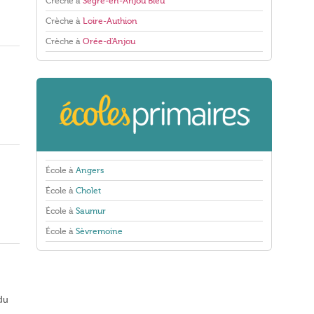
Crèche à
Segré-en-Anjou Bleu
Crèche à
Loire-Authion
Crèche à
Orée-d'Anjou
École à
Angers
École à
Cholet
École à
Saumur
École à
Sèvremoine
 du