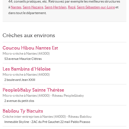
44, conseils pratiques, etc. Retrouvez par exemple les meilleures structures
à
Nantes
,
Saint-Nazaire
,
Saint-Herblain
,
Rezé
,
Saint-Sébastien-sur-Loire
et
dans tout le département.
Crèches aux environs
Coucou Hibou Nantes Est
Micro-crèche à
Nantes
(
44300
)
53 avenue Maurice Clétras
Les Bambins d’Héloïse
Micro-crèche à
Nantes
(
44000
)
2 boulevard Jean XXIII
People&Baby Sainte Thérèse
Micro-crèche à
Nantes
(
44000
) - Réseau
People&baby
2 avenue du petit clos
Babilou Ty Biscuits
Crèche inter-entreprises à
Nantes
(
44000
) - Réseau
Babilou
Immeuble Skyline - ZAC du Pré Gauchet 22 mail Pablo Picasso