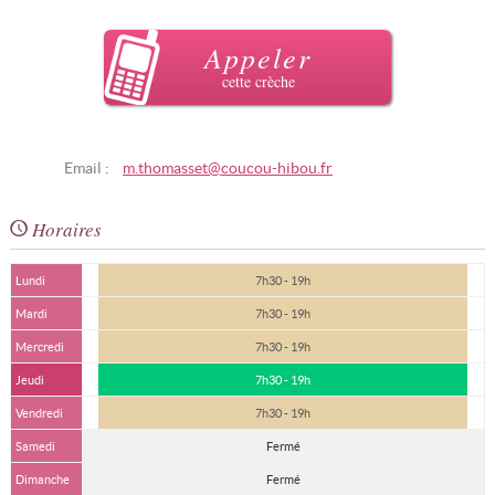
Appeler
cette crèche
Email :
m.thomasset@coucou-hibou.fr
Horaires
Lundi
7h30 - 19h
Mardi
7h30 - 19h
Mercredi
7h30 - 19h
Jeudi
7h30 - 19h
Vendredi
7h30 - 19h
Samedi
Fermé
Dimanche
Fermé