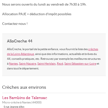
Nous serons ouverts du lundi au vendredi de 7h30 à 19h.
Allocation PAJE + déduction d'impôt possibles
Contactez-nous !
AlloCreche 44
AlloCreche, le portail de la petite enfance, vous fournit la liste des
crèches
de la Loire-Atlantique
, ainsi que des informations, actualités et brèves du
44, conseils pratiques, etc. Retrouvez par exemple les meilleures structures
à
Nantes
,
Saint-Nazaire
,
Saint-Herblain
,
Rezé
,
Saint-Sébastien-sur-Loire
et
dans tout le département.
Crèches aux environs
Les Bambins de Talensac
Micro-crèche à
Nantes
(
44000
)
5 rue Jeanne d’Arc