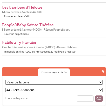
Les Bambins d’Héloïse
Micro-crèche à
Nantes
(
44000
)
2 boulevard Jean XXIII
People&Baby Sainte Thérèse
Micro-crèche à
Nantes
(
44000
) - Réseau
People&baby
2 avenue du petit clos
Babilou Ty Biscuits
Crèche inter-entreprises à
Nantes
(
44000
) - Réseau
Babilou
Immeuble Skyline - ZAC du Pré Gauchet 22 mail Pablo Picasso
Trouver une crèche
Par code postal