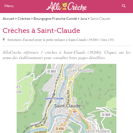
Menu
Accueil
>
Crèches
>
Bourgogne-Franche-Comté
>
Jura
>
Saint-Claude
Crèches à Saint-Claude
Structures d'accueil pour la petite enfance à
Saint-Claude
(39200) / Jura (39)
AlloCreche référence 1 crèches à Saint-Claude (39200). Cliquez sur les
noms des établissements pour consulter leurs pages détaillées.