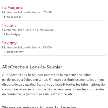
La Marjorie
Multi-accueil à
Lons-le-Saunier
(
39000
)
5 Rue de Ripley
Pavigny
Crèche familiale à
Lons-le-Saunier
(
39000
)
2 Rue Pavigny
Pavigny
Multi-accueil à
Lons-le-Saunier
(
39000
)
2 Rue de Pavigny
AlloCreche à Lons-le-Saunier
AlloCreche Lons-le-Saunier comprend la majorité des haltes-
garderies et crèches existantes. Chacun des établissements lédoniens
dispose de sa page dédiée, qui vous fournit toutes les informations de
contact nécessaires, ainsi que des renseignements sur les contraintes
de résidence, le gestionnaire de la structure, etc.