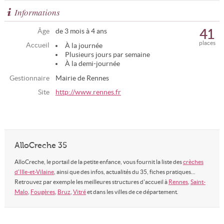
Informations
41
Âge
de 3 mois à 4 ans
places
Accueil
À la journée
Plusieurs jours par semaine
À la demi-journée
Gestionnaire
Mairie de Rennes
Site
http://www.rennes.fr
AlloCreche 35
AlloCreche, le portail de la petite enfance, vous fournit la liste des
crèches
d'Ille-et-Vilaine
, ainsi que des infos, actualités du 35, fiches pratiques...
Retrouvez par exemple les meilleures structures d'accueil à
Rennes
,
Saint-
Malo
,
Fougères
,
Bruz
,
Vitré
et dans les villes de ce département.