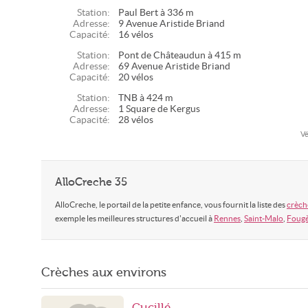
Station:
Paul Bert à 336 m
Adresse:
9 Avenue Aristide Briand
Capacité:
16 vélos
Station:
Pont de Châteaudun à 415 m
Adresse:
69 Avenue Aristide Briand
Capacité:
20 vélos
Station:
TNB à 424 m
Adresse:
1 Square de Kergus
Capacité:
28 vélos
Vé
AlloCreche 35
AlloCreche, le portail de la petite enfance, vous fournit la liste des
crèche
exemple les meilleures structures d'accueil à
Rennes
,
Saint-Malo
,
Fougè
Crèches aux environs
Cucillé