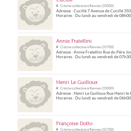
Crèche collective à
Rennes
(
35000
)
Adresse :
Cucillé
7 Avenue de Cucillé
350
Horaires :
Du lundi au vendredi de 08h0
Annie Fratellini
Crèche collective à
Rennes
(
35700
)
Adresse :
Annie Fratellini
Rue du Père Jo
Horaires :
Du lundi au vendredi de 07h3
Henri Le Guilloux
Crèche collective à
Rennes
(
35000
)
Adresse :
Henri Le Guilloux
Rue Henri le 
Horaires :
Du lundi au vendredi de 06h0
Françoise Dolto
Crèche collective à
Rennes
(
35700
)