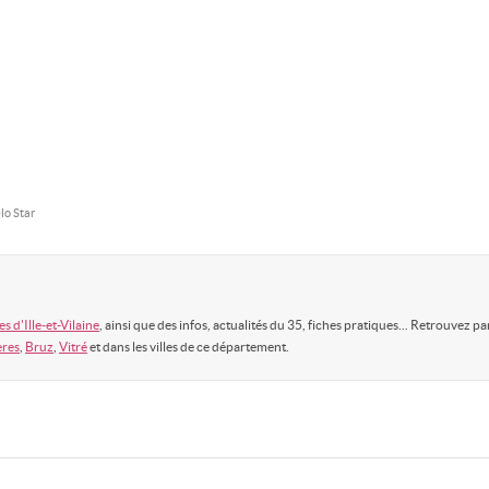
lo Star
s d'Ille-et-Vilaine
, ainsi que des infos, actualités du 35, fiches pratiques... Retrouvez pa
res
,
Bruz
,
Vitré
et dans les villes de ce département.