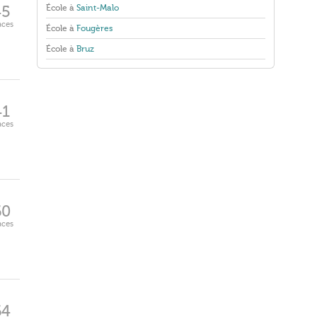
École à
Saint-Malo
45
aces
École à
Fougères
École à
Bruz
41
aces
60
aces
64