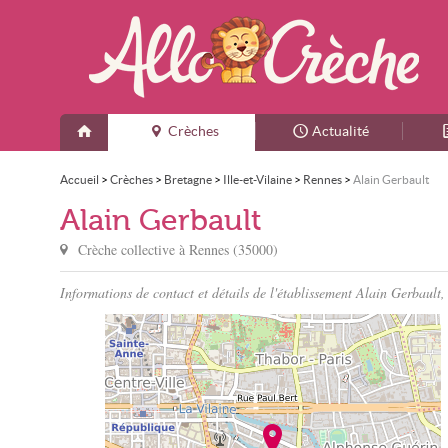
Crèches
Actualité
Accueil
>
Crèches
>
Bretagne
>
Ille-et-Vilaine
>
Rennes
>
Alain Gerbault
Alain Gerbault
Crèche collective à
Rennes
(
35000
)
Informations de contact et détails de l'établissement Alain Gerbault,