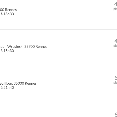
pl
00
Rennes
0 à 18h30
pl
seph Wresinski
35700
Rennes
0 à 18h30
pl
Guilloux
35000
Rennes
0 à 21h40