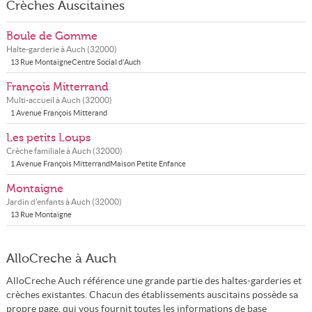
Crèches Auscitaines
Boule de Gomme
Halte-garderie à
Auch
(
32000
)
13 Rue MontaigneCentre Social d'Auch
François Mitterrand
Multi-accueil à
Auch
(
32000
)
1 Avenue François Mitterand
Les petits Loups
Crèche familiale à
Auch
(
32000
)
1 Avenue François MitterrandMaison Petite Enfance
Montaigne
Jardin d'enfants à
Auch
(
32000
)
13 Rue Montaigne
AlloCreche à Auch
AlloCreche Auch référence une grande partie des haltes-garderies et
crèches existantes. Chacun des établissements auscitains possède sa
propre page, qui vous fournit toutes les informations de base