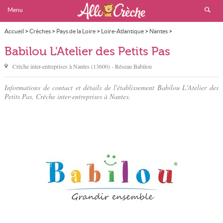
Menu
Accueil
>
Crèches
>
Pays de la Loire
>
Loire-Atlantique
>
Nantes
>
Babilou L'Atelier des Petits Pas
Babilou L'Atelier des Petits Pas
Crèche inter-entreprises à
Nantes
(
13600
) - Réseau
Babilou
Informations de contact et détails de l'établissement Babilou L'Atelier des
Petits Pas, Crèche inter-entreprises à Nantes.