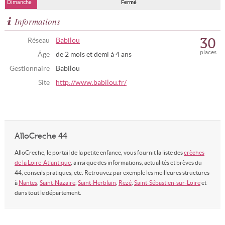
Dimanche
Fermé
Informations
30
Réseau
Babilou
places
Âge
de 2 mois et demi à 4 ans
Gestionnaire
Babilou
Site
http://www.babilou.fr/
AlloCreche 44
AlloCreche, le portail de la petite enfance, vous fournit la liste des
crèches
de la Loire-Atlantique
, ainsi que des informations, actualités et brèves du
44, conseils pratiques, etc. Retrouvez par exemple les meilleures structures
à
Nantes
,
Saint-Nazaire
,
Saint-Herblain
,
Rezé
,
Saint-Sébastien-sur-Loire
et
dans tout le département.