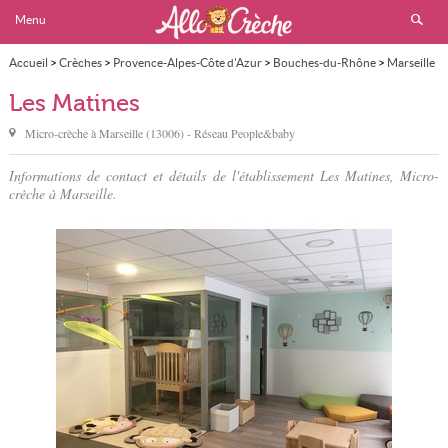
Menu
Accueil
>
Crèches
>
Provence-Alpes-Côte d'Azur
>
Bouches-du-Rhône
>
Marseille
>
6ème
>
Les Matines
Les Matines
Micro-crèche à
Marseille
(
13006
) - Réseau
People&baby
Informations de contact et détails de l'établissement Les Matines, Micro-
crèche à Marseille.