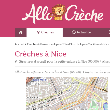
Crèches
Actualité
Accueil
>
Crèches
>
Provence-Alpes-Côte d'Azur
>
Alpes-Maritimes
>
Nice
Crèches à Nice
Structures d'accueil pour la petite enfance à
Nice
(06000) / Alpes
AlloCreche référence 50 crèches à Nice (06000). Cliquez sur les noms