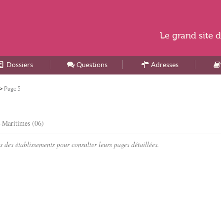
Le
grand site
d
Dossiers
Accueil
Questions
Adresses
>
Page 5
-Maritimes (06)
 des établissements pour consulter leurs pages détaillées.