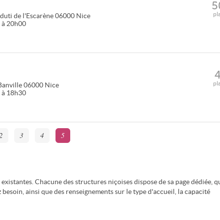
5
pl
duti de l'Escarène
06000
Nice
0 à 20h00
pl
anville
06000
Nice
0 à 18h30
2
3
4
5
s existantes. Chacune des structures niçoises dispose de sa page dédiée, q
besoin, ainsi que des renseignements sur le type d'accueil, la capacité