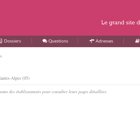
Le
grand site
d
Dossiers
Accueil
Questions
Adresses
n
Hautes-Alpes (05)
oms des établissements pour consulter leurs pages détaillées.