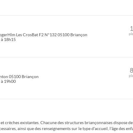
pl
ogerHlm Les CrosBat F2 N°132
05100
Briançon
5 à 18h15
pl
nton
05100
Briançon
0 à 19h00
et crèches existantes. Chacune des structures briançonnaises dispose de
ssaires, ainsi que des renseignements sur le type d'accueil, l'âge des enf