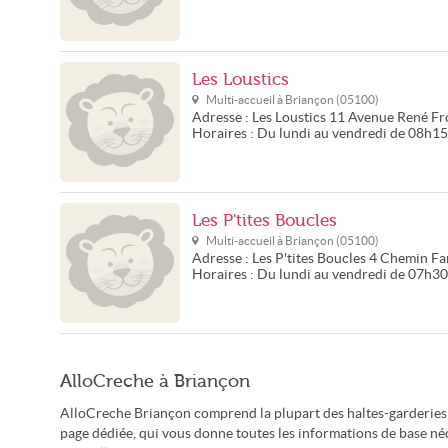
Les Loustics
Multi-accueil à
Briançon
(
05100
)
Adresse :
Les Loustics
11 Avenue René Fr
Horaires :
Du lundi au vendredi de 08h1
Les P'tites Boucles
Multi-accueil à
Briançon
(
05100
)
Adresse :
Les P'tites Boucles
4 Chemin Fa
Horaires :
Du lundi au vendredi de 07h3
AlloCreche à Briançon
AlloCreche Briançon comprend la plupart des haltes-garderies 
page dédiée, qui vous donne toutes les informations de base néce