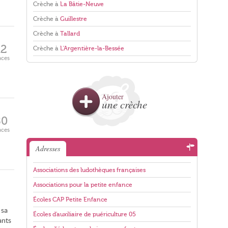
Crèche à
La Bâtie-Neuve
Crèche à
Guillestre
Crèche à
Tallard
12
Crèche à
L'Argentière-la-Bessée
aces
Ajouter
une crèche
80
aces
Adresses
Associations des ludothèques françaises
Associations pour la petite enfance
Écoles CAP Petite Enfance
 sa
Écoles d'auxiliaire de puériculture 05
ants