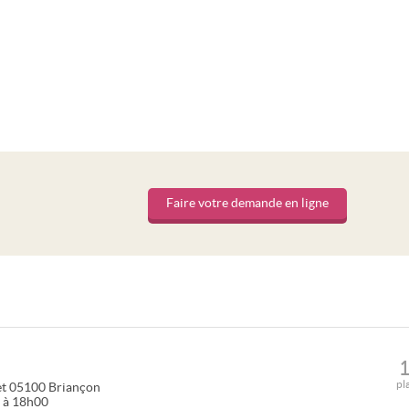
Faire votre demande en ligne
pl
et
05100
Briançon
0 à 18h00