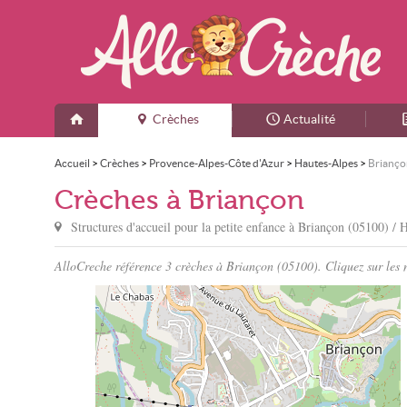
Crèches
Actualité
Accueil
>
Crèches
>
Provence-Alpes-Côte d'Azur
>
Hautes-Alpes
>
Brianço
Crèches à Briançon
Structures d'accueil pour la petite enfance à
Briançon
(05100) / 
AlloCreche référence 3 crèches à Briançon (05100). Cliquez sur les n