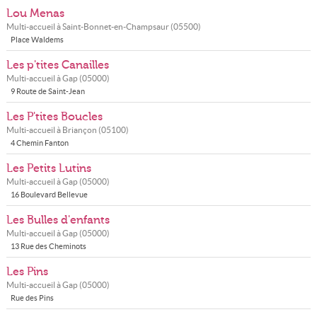
Lou Menas
Multi-accueil à
Saint-Bonnet-en-Champsaur
(
05500
)
Place Waldems
Les p'tites Canailles
Multi-accueil à
Gap
(
05000
)
9 Route de Saint-Jean
Les P'tites Boucles
Multi-accueil à
Briançon
(
05100
)
4 Chemin Fanton
Les Petits Lutins
Multi-accueil à
Gap
(
05000
)
16 Boulevard Bellevue
Les Bulles d'enfants
Multi-accueil à
Gap
(
05000
)
13 Rue des Cheminots
Les Pins
Multi-accueil à
Gap
(
05000
)
Rue des Pins