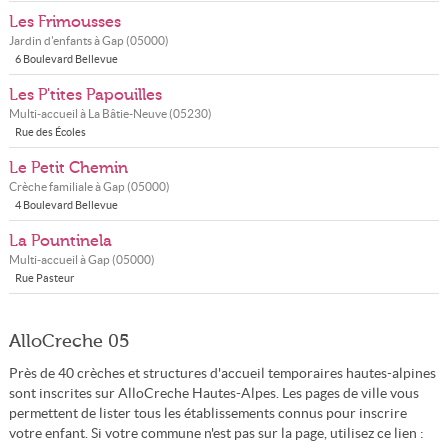
Les Frimousses
Jardin d'enfants à
Gap
(
05000
)
6 Boulevard Bellevue
Les P'tites Papouilles
Multi-accueil à
La Bâtie-Neuve
(
05230
)
Rue des Écoles
Le Petit Chemin
Crèche familiale à
Gap
(
05000
)
4 Boulevard Bellevue
La Pountinela
Multi-accueil à
Gap
(
05000
)
Rue Pasteur
AlloCreche 05
Près de 40 crèches et structures d'accueil temporaires hautes-alpines
sont inscrites sur AlloCreche Hautes-Alpes. Les pages de ville vous
permettent de lister tous les établissements connus pour inscrire
votre enfant. Si votre commune n'est pas sur la page, utilisez ce lien :