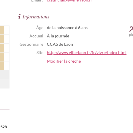
Email :
ctatinclaux@ville-laon.fr
Informations
Âge
de la naissance à 6 ans
pl
Accueil
À la journée
Gestionnaire
CCAS de Laon
Site
http://www.ville-laon.fr/fr/vivre/index.html
Modifier la crèche
528