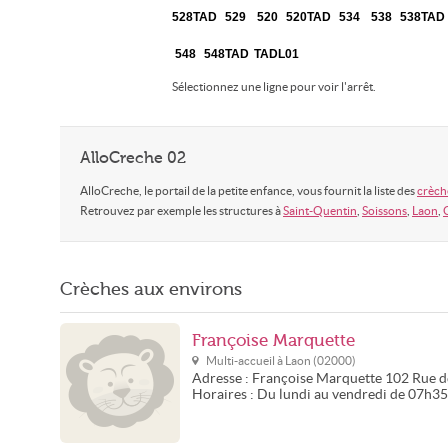
528TAD
529
520
520TAD
534
538
538TAD
548
548TAD
TADL01
Sélectionnez une ligne pour voir l'arrêt.
AlloCreche 02
AlloCreche, le portail de la petite enfance, vous fournit la liste des
crèche
Retrouvez par exemple les structures à
Saint-Quentin
,
Soissons
,
Laon
,
Crèches aux environs
Françoise Marquette
Multi-accueil à
Laon
(
02000
)
Adresse :
Françoise Marquette
102 Rue d
Horaires :
Du lundi au vendredi de 07h3