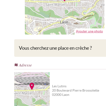
Ajouter une photo
Vous cherchez une place en crèche ?
Adresse
Les Lutins
20 Boulevard Pierre Brossolette
02000
Laon