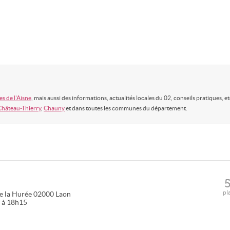
s de l'Aisne
, mais aussi des informations, actualités locales du 02, conseils pratiques, et
Château-Thierry
,
Chauny
et dans toutes les communes du département.
pl
e la Hurée
02000
Laon
5 à 18h15