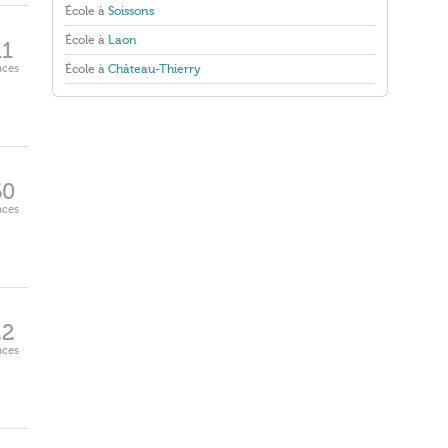
École à
Soissons
École à
Laon
11
aces
École à
Château-Thierry
60
aces
22
aces