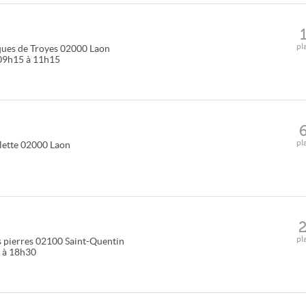
pl
ques de Troyes
02000
Laon
e 09h15 à 11h15
pl
lette
02000
Laon
pl
 pierres
02100
Saint-Quentin
0 à 18h30