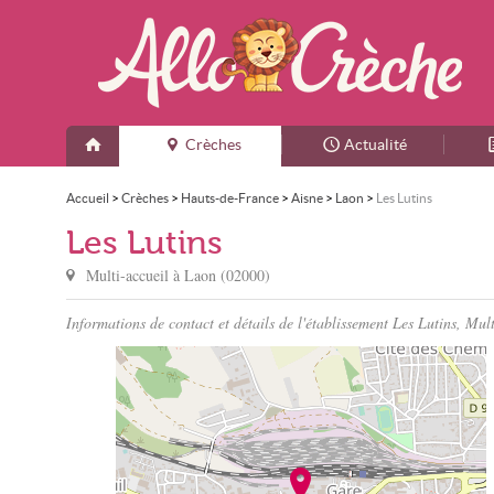
Crèches
Actualité
Accueil
>
Crèches
>
Hauts-de-France
>
Aisne
>
Laon
>
Les Lutins
Les Lutins
Multi-accueil à
Laon
(
02000
)
Informations de contact et détails de l'établissement Les Lutins, Mul