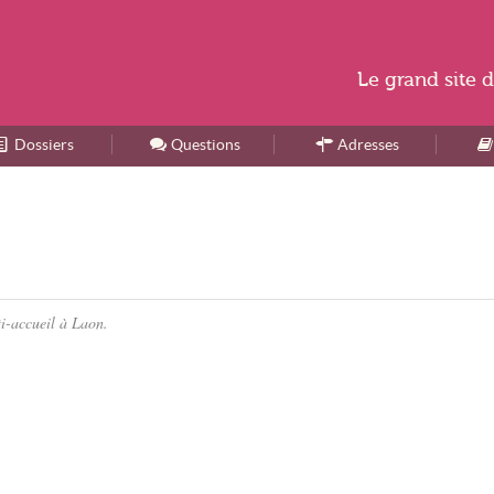
Le
grand site
d
Dossiers
Accueil
Questions
Adresses
ti-accueil à Laon.