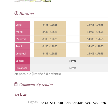
Horaires
Lundi
8h35 - 12h25
14h05 - 17h55
Mardi
8h35 - 12h25
14h05 - 17h55
Mercredi
8h35 - 12h25
14h05 - 17h55
Jeudi
8h35 - 12h25
14h05 - 17h55
Vendredi
8h35 - 12h25
14h05 - 17h55
Samedi
Fermé
Dimanche
Fermé
en possible (limitée à 8 enfants)
Comment s'y rendre
En bus
Lignes:
5147
501
518
513
513TAD
524
525
526