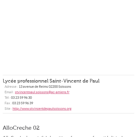
Lycée professionnel Saint-Vincent de Paul
Adresse :
13 avenue de Reims
02200
Soissons
Email :
stvincentpaul.soissons@ac-amiens.fr
Tél :
03 23 59 96 30
Fax :
03 23 59 96 39
Site :
http://www.stvincentdepaulsoissons.org
AlloCreche 02