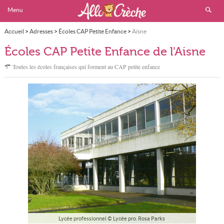
Menu
Accueil
>
Adresses
>
Écoles CAP Petite Enfance
>
Aisne
Écoles CAP Petite Enfance de l'Aisne
Toutes les écoles françaises qui forment au CAP petite enfance
Lycée professionnel © Lycée pro. Rosa Parks