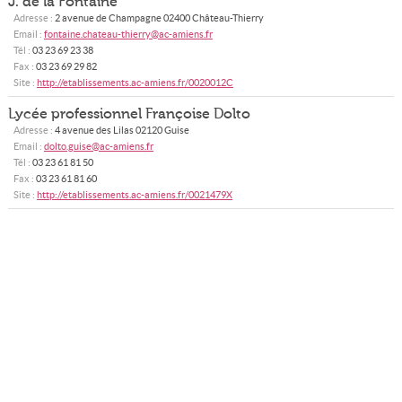
J. de la Fontaine
Adresse :
2 avenue de Champagne
02400
Château-Thierry
Email :
fontaine.chateau-thierry@ac-amiens.fr
Tél :
03 23 69 23 38
Fax :
03 23 69 29 82
Site :
http://etablissements.ac-amiens.fr/0020012C
Lycée professionnel Françoise Dolto
Adresse :
4 avenue des Lilas
02120
Guise
Email :
dolto.guise@ac-amiens.fr
Tél :
03 23 61 81 50
Fax :
03 23 61 81 60
Site :
http://etablissements.ac-amiens.fr/0021479X