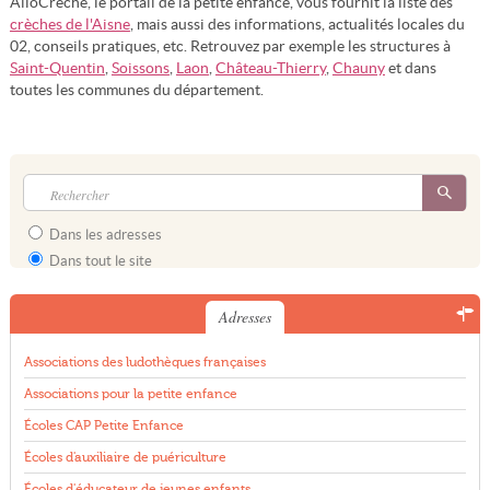
AlloCreche, le portail de la petite enfance, vous fournit la liste des
crèches de l'Aisne
, mais aussi des informations, actualités locales du
02, conseils pratiques, etc. Retrouvez par exemple les structures à
Saint-Quentin
,
Soissons
,
Laon
,
Château-Thierry
,
Chauny
et dans
toutes les communes du département.
Dans les adresses
Dans tout le site
Adresses
Associations des ludothèques françaises
Associations pour la petite enfance
Écoles CAP Petite Enfance
Écoles d'auxiliaire de puériculture
Écoles d'éducateur de jeunes enfants