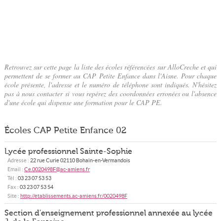
Retrouvez sur cette page la liste des écoles référencées sur AlloCreche et qui
permettent de se former au CAP Petite Enfance dans l'Aisne. Pour chaque
école présente, l'adresse et le numéro de téléphone sont indiqués. N'hésitez
pas à nous contacter si vous repérez des coordonnées erronées ou l'absence
d'une école qui dispense une formation pour le CAP PE.
Écoles CAP Petite Enfance 02
Lycée professionnel Sainte-Sophie
Adresse :
22 rue Curie
02110
Bohain-en-Vermandois
Email :
Ce.0020498F@ac-amiens.fr
Tél :
03 23 07 53 53
Fax :
03 23 07 53 54
Site :
http://etablissements.ac-amiens.fr/0020498F
Section d'enseignement professionnel annexée au lycée