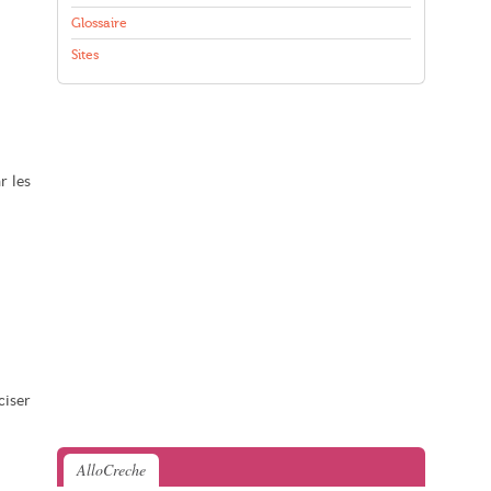
Glossaire
Sites
r les
ciser
AlloCreche