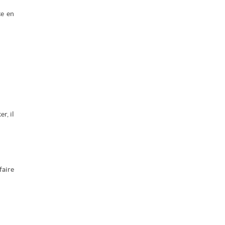
te en
r, il
faire