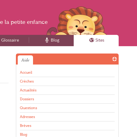
e la
petite enfance
Glossaire
Blog
Sites
Aide
Accueil
Crèches
Actualités
Dossiers
Questions
Adresses
Brèves
Blog