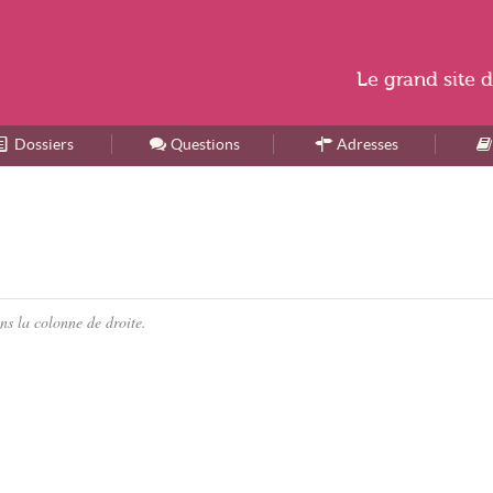
Le
grand site
d
Dossiers
Accueil
Questions
Adresses
ns la colonne de droite.