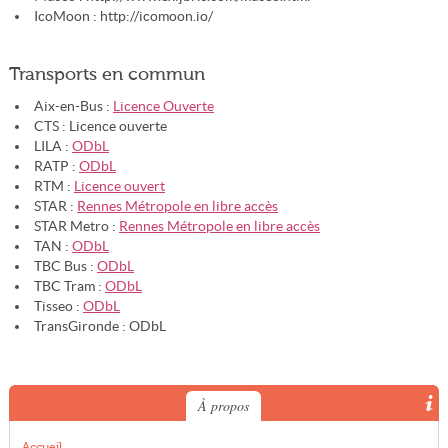
IcoMoon : http://icomoon.io/
Transports en commun
Aix-en-Bus :
Licence Ouverte
CTS : Licence ouverte
LILA :
ODbL
RATP :
ODbL
RTM :
Licence ouvert
STAR :
Rennes Métropole en libre accès
STAR Metro :
Rennes Métropole en libre accès
TAN :
ODbL
TBC Bus :
ODbL
TBC Tram :
ODbL
Tisseo :
ODbL
TransGironde : ODbL
À propos
Accueil