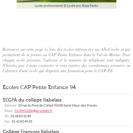
Lycée professionnel © Lycée pro. Rosa Parks
Retrouvez sur cette page la liste des écoles référencées sur AlloCreche et qui
permettent de se former au CAP Petite Enfance dans le Val-de-Marne. Pour
chaque école présente, l'adresse et le numéro de téléphone sont indiqués.
N'hésitez pas à nous contacter si vous repérez des coordonnées erronées ou
l'absence d'une école qui dispense une formation pour le CAP PE.
Écoles CAP Petite Enfance 94
SEGPA du collège Rabelais
Adresse :
10 rue du Pont de Créteil
94100
Saint-Maur-des-Fossés
Email :
Ce.0941220r@ac-creteil.fr
Tél :
01 48 83 32 89
Fax :
01 42 83 49 43
Collège François Rabelais