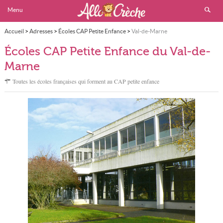
Menu
Accueil
>
Adresses
>
Écoles CAP Petite Enfance
>
Val-de-Marne
Écoles CAP Petite Enfance du Val-de-
Marne
Toutes les écoles françaises qui forment au CAP petite enfance