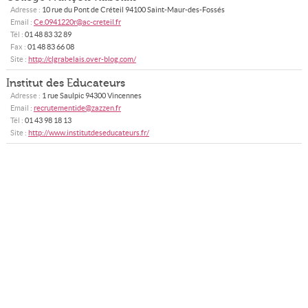
Adresse :
10 rue du Pont de Créteil
94100
Saint-Maur-des-Fossés
Email :
Ce.0941220r@ac-creteil.fr
Tél :
01 48 83 32 89
Fax :
01 48 83 66 08
Site :
http://clgrabelais.over-blog.com/
Institut des Educateurs
Adresse :
1 rue Saulpic
94300
Vincennes
Email :
recrutementide@zazzen.fr
Tél :
01 43 98 18 13
Site :
http://www.institutdeseducateurs.fr/