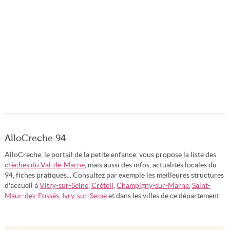
AlloCreche 94
AlloCreche, le portail de la petite enfance, vous propose la liste des
crèches du Val-de-Marne
, mais aussi des infos, actualités locales du
94, fiches pratiques... Consultez par exemple les meilleures structures
d'accueil à
Vitry-sur-Seine
,
Créteil
,
Champigny-sur-Marne
,
Saint-
Maur-des-Fossés
,
Ivry-sur-Seine
et dans les villes de ce département.