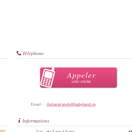
Téléphone
Appeler
cette crèche
Email :
ilotjacgrands@babyland.re
Informations
Âge
de 2 ans à 4 ans