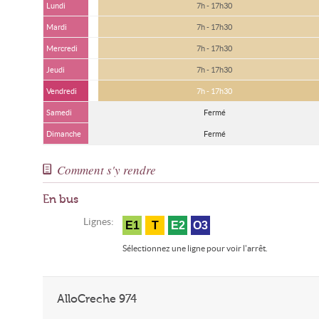
Lundi
7h - 17h30
Mardi
7h - 17h30
Mercredi
7h - 17h30
Jeudi
7h - 17h30
Vendredi
7h - 17h30
Samedi
Fermé
Dimanche
Fermé
Comment s'y rendre
En bus
Lignes:
E1
T
E2
O3
Sélectionnez une ligne pour voir l'arrêt.
AlloCreche 974