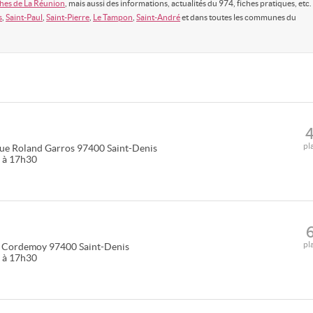
hes de La Réunion
, mais aussi des informations, actualités du 974, fiches pratiques, etc.
s
,
Saint-Paul
,
Saint-Pierre
,
Le Tampon
,
Saint-André
et dans toutes les communes du
pl
ue Roland Garros
97400
Saint-Denis
0 à 17h30
pl
e Cordemoy
97400
Saint-Denis
0 à 17h30