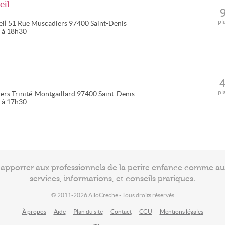
eil
pl
eil
51 Rue Muscadiers
97400
Saint-Denis
0 à 18h30
pl
iers Trinité-Montgaillard
97400
Saint-Denis
5 à 17h30
à apporter aux professionnels de la petite enfance comme a
services, informations, et conseils pratiques.
© 2011-2026 AlloCreche - Tous droits réservés
À propos
Aide
Plan du site
Contact
CGU
Mentions légales