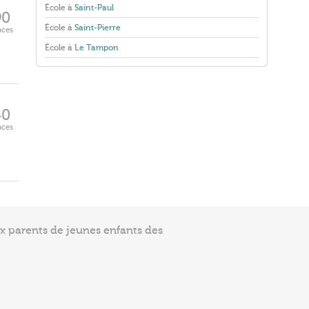
École à
Saint-Paul
90
École à
Saint-Pierre
aces
École à
Le Tampon
40
aces
ux parents de jeunes enfants des