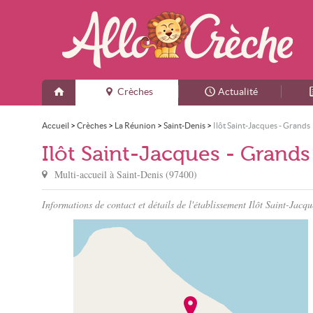
Crèches
Actualité
Accueil
>
Crèches
>
La Réunion
>
Saint-Denis
>
Ilôt Saint-Jacques - Grands
Ilôt Saint-Jacques - Grands
Multi-accueil à
Saint-Denis
(
97400
)
Informations de contact et détails de l'établissement Ilôt Saint-Jacq