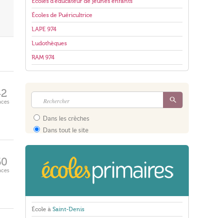
Écoles d'éducateur de jeunes enfants
Écoles de Puéricultrice
LAPE 974
Ludothèques
RAM 974
42
aces
Dans les crèches
Dans tout le site
60
aces
École à
Saint-Denis