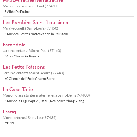
Micro-crèche Bernicrèche
Micro-crèche à
Saint-Paul
(
97460
)
5 Allée De Fatima
Les Bambins Saint-Louisiens
Multi-accueil à
Saint-Louis
(
97450
)
1 Rue des Petites NattesZac de la Palissade
Farandole
Jardin d'enfants à
Saint-Paul
(
97460
)
46 bis Chaussée Royale
Les Petits Poissons
Jardin d'enfants à
Saint-André
(
97440
)
60 Chemin de l'EcoleChamp Borne
La Case Tâtie
Maison d'assistantes maternelles à
Saint-Denis
(
97400
)
8 Rue de la DigueApt 20, Bât C, Résidence Ylang-Ylang
Etang
Micro-crèche à
Saint-Leu
(
97436
)
CD 13