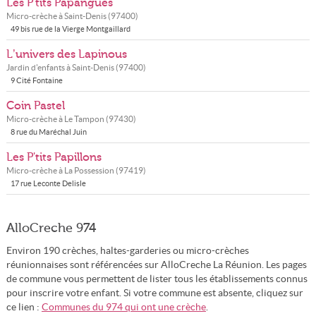
Les P'tits Papangues
Micro-crèche à
Saint-Denis
(
97400
)
49 bis rue de la Vierge Montgaillard
L’univers des Lapinous
Jardin d'enfants à
Saint-Denis
(
97400
)
9 Cité Fontaine
Coin Pastel
Micro-crèche à
Le Tampon
(
97430
)
8 rue du Maréchal Juin
Les P'tits Papillons
Micro-crèche à
La Possession
(
97419
)
17 rue Leconte Delisle
AlloCreche 974
Environ 190 crèches, haltes-garderies ou micro-crèches
réunionnaises sont référencées sur AlloCreche La Réunion. Les pages
de commune vous permettent de lister tous les établissements connus
pour inscrire votre enfant. Si votre commune est absente, cliquez sur
ce lien :
Communes du 974 qui ont une crèche
.