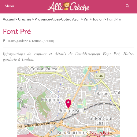
Menu
Accueil
>
Crèches
>
Provence-Alpes-Côte d'Azur
>
Var
>
Toulon
>
Font Pré
Font Pré
Halte-garderie à
Toulon
(
83000
)
Informations de contact et détails de l'établissement Font Pré, Halte-
garderie à Toulon.