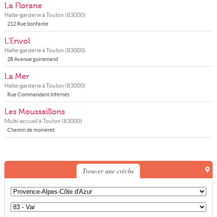
La Florane
Halte-garderie à
Toulon
(
83000
)
212 Rue bonfante
L'Envol
Halte-garderie à
Toulon
(
83000
)
28 Avenue guiramand
La Mer
Halte-garderie à
Toulon
(
83000
)
Rue Commandant Infernet
Les Moussaillons
Multi-accueil à
Toulon
(
83000
)
Chemin de moineret
Trouver une crèche