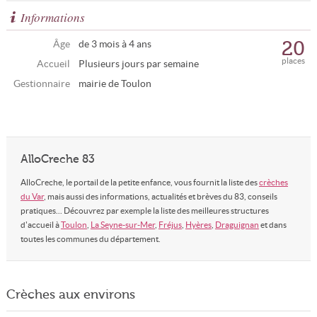
Informations
20
Âge
de 3 mois à 4 ans
places
Accueil
Plusieurs jours par semaine
Gestionnaire
mairie de Toulon
AlloCreche 83
AlloCreche, le portail de la petite enfance, vous fournit la liste des
crèches
du Var
, mais aussi des informations, actualités et brèves du 83, conseils
pratiques... Découvrez par exemple la liste des meilleures structures
d'accueil à
Toulon
,
La Seyne-sur-Mer
,
Fréjus
,
Hyères
,
Draguignan
et dans
toutes les communes du département.
Crèches aux environs