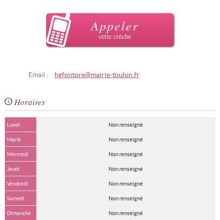
Appeler
cette crèche
Email :
hgfontpre@mairie-toulon.fr
Horaires
Lundi
Non renseigné
Mardi
Non renseigné
Mercredi
Non renseigné
Jeudi
Non renseigné
Vendredi
Non renseigné
Samedi
Non renseigné
Dimanche
Non renseigné