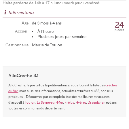
Halte garderie de 14h à 17 h lundi mardi jeudi vendredi
Informations
24
Âge
de 3 mois à 4 ans
places
Accueil
À l'heure
Plusieurs jours par semaine
Gestionnaire
Mairie de Toulon
AlloCreche 83
AlloCreche, le portail de la petite enfance, vous fournit la liste des
crèches
du Var
, mais aussi des informations, actualités et brèves du 83, conseils
pratiques... Découvrez par exemple la liste des meilleures structures
d'accueil à
Toulon
,
La Seyne-sur-Mer
,
Fréjus
,
Hyères
,
Draguignan
et dans
toutes les communes du département.