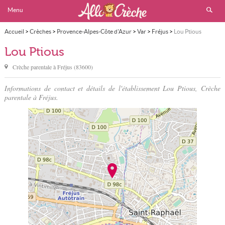
Menu
Accueil
>
Crèches
>
Provence-Alpes-Côte d'Azur
>
Var
>
Fréjus
>
Lou Ptious
Lou Ptious
Crèche parentale à
Fréjus
(
83600
)
Informations de contact et détails de l'établissement Lou Ptious, Crèche
parentale à Fréjus.