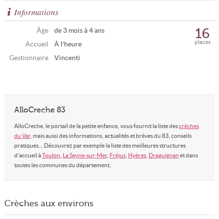
Informations
16
Âge
de 3 mois à 4 ans
places
Accueil
À l'heure
Gestionnaire
Vincenti
AlloCreche 83
AlloCreche, le portail de la petite enfance, vous fournit la liste des
crèches
du Var
, mais aussi des informations, actualités et brèves du 83, conseils
pratiques... Découvrez par exemple la liste des meilleures structures
d'accueil à
Toulon
,
La Seyne-sur-Mer
,
Fréjus
,
Hyères
,
Draguignan
et dans
toutes les communes du département.
Crèches aux environs