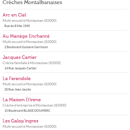
Crèches Montalbanaises
Arc en Ciel
Multi-accueil à
Montauban
(
82000
)
Rue du 8 Mai 1945
Au Manège Enchanté
Multi-accueil à
Montauban
(
82000
)
2 Boulevard Gustave Garrisson
Jacques Cartier
Crèche familiale à
Montauban
(
82000
)
14 Rue Jacques Cartier
La Farandole
Multi-accueil à
Montauban
(
82000
)
20 Rue Jean Jaurès
La Maison D'irene
Crèche d'entreprise à
Montauban
(
82000
)
15 Boulevard BLAISE DOUMERC
Les Galop'ingres
Multi-accueil à
Montauban
(
82000
)