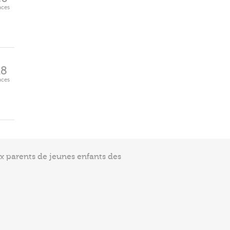
aces
18
aces
ux parents de jeunes enfants des