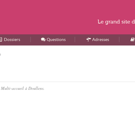
Le
grand site
d
Dossiers
Accueil
Questions
Adresses
s
, Multi-accueil à Doullens.