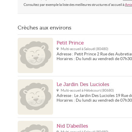
Consultez par exemple la liste des meilleures structures d'accueil à
Ami
Crèches aux environs
Petit Prince
Multi-accueil à
Salouël
(
80480
)
Adresse :
Petit Prince
2 Rue des Aubretia
Horaires :
Du lundi au vendredi de 07h3
Le Jardin Des Lucioles
Multi-accueil à
Hébécourt
(
80680
)
Adresse :
Le Jardin Des Lucioles
19 Rue d
Horaires :
Du lundi au vendredi de 07h3
Nid D'abeilles
Multi-accueil à
Salouël
(
80480
)