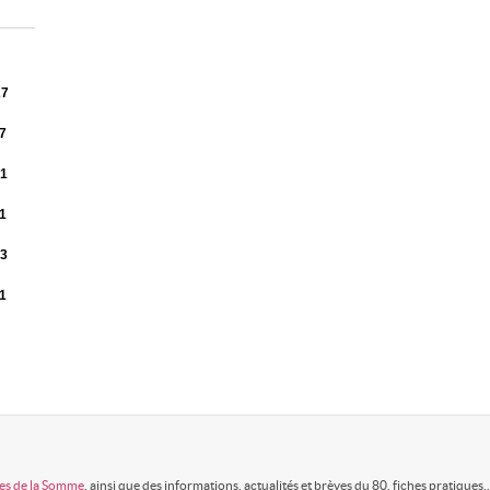
27
7
01
1
13
1
es de la Somme
, ainsi que des informations, actualités et brèves du 80, fiches pratiques..