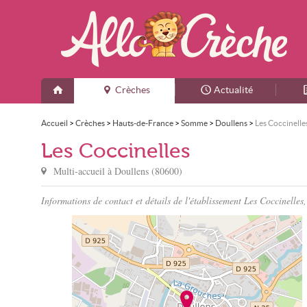
Crèches
Actualité
Accueil
>
Crèches
>
Hauts-de-France
>
Somme
>
Doullens
>
Les Coccinelle
Les Coccinelles
Multi-accueil à
Doullens
(
80600
)
Informations de contact et détails de l'établissement Les Coccinelles