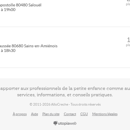
pl
apostolle
80480
Salouël
0 à 19h00
pl
aussée
80680
Sains-en-Amiénois
0 à 18h30
à apporter aux professionnels de la petite enfance comme a
services, informations, et conseils pratiques.
© 2011-2026 AlloCreche - Tous droits réservés
À propos
Aide
Plan du site
Contact
CGU
Mentions légales