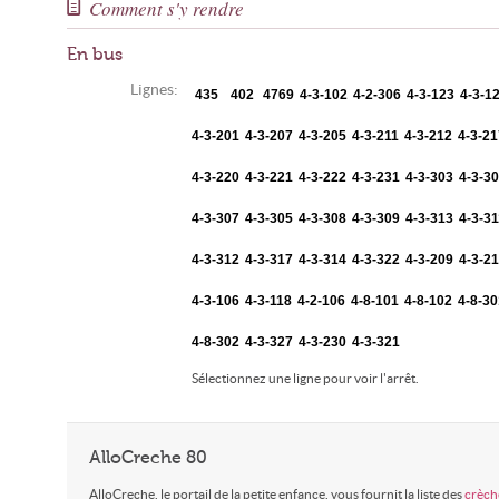
Comment s'y rendre
En bus
Lignes:
435
402
4769
4-3-102
4-2-306
4-3-123
4-3-1
4-3-201
4-3-207
4-3-205
4-3-211
4-3-212
4-3-21
4-3-220
4-3-221
4-3-222
4-3-231
4-3-303
4-3-3
4-3-307
4-3-305
4-3-308
4-3-309
4-3-313
4-3-31
4-3-312
4-3-317
4-3-314
4-3-322
4-3-209
4-3-2
4-3-106
4-3-118
4-2-106
4-8-101
4-8-102
4-8-30
4-8-302
4-3-327
4-3-230
4-3-321
Sélectionnez une ligne pour voir l'arrêt.
AlloCreche 80
AlloCreche, le portail de la petite enfance, vous fournit la liste des
crèch