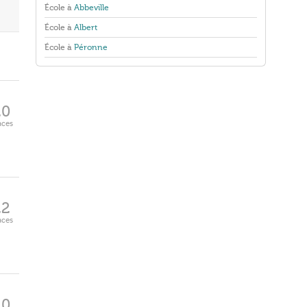
École à
Abbeville
École à
Albert
École à
Péronne
20
aces
22
aces
20