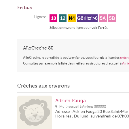
En bus
Lignes:
10
12
N4
Görlitz'>6
5A
5B
Sélectionnez une ligne pour voir l'arrêt.
AlloCreche 80
AlloCreche, le portail de la petite enfance, vous fournit la liste des
crèch
Consultez par exemple la liste des meilleures structures d'accueil à
Ami
Crèches aux environs
Adrien Fauga
Multi-accueil à
Amiens
(
80000
)
Adresse :
Adrien Fauga
20 Rue Saint-Mar
Horaires :
Du lundi au vendredi de 07h0