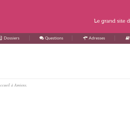
Le
grand site
d
Dossiers
Accueil
Questions
Adresses
accueil à Amiens.