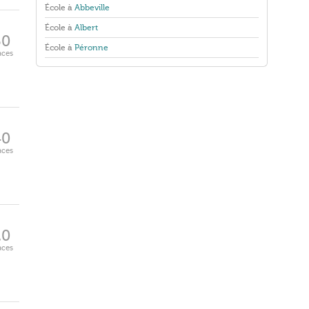
École à
Abbeville
École à
Albert
50
École à
Péronne
aces
40
aces
20
aces