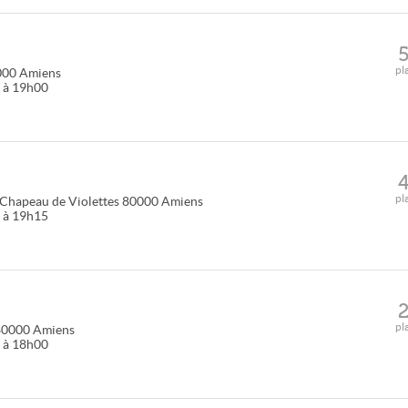
pl
000
Amiens
0 à 19h00
pl
 Chapeau de Violettes
80000
Amiens
5 à 19h15
pl
80000
Amiens
5 à 18h00