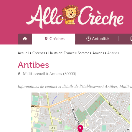
Crèches
Actualité
Accueil
>
Crèches
>
Hauts-de-France
>
Somme
>
Amiens
>
Antibes
Antibes
Multi-accueil à
Amiens
(
80000
)
Informations de contact et détails de l'établissement Antibes, Multi-