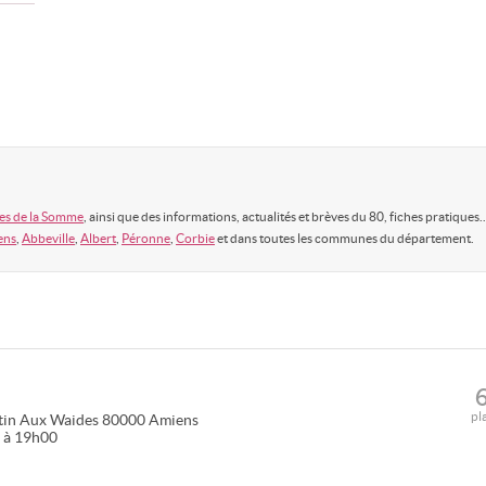
es de la Somme
, ainsi que des informations, actualités et brèves du 80, fiches pratiques..
ens
,
Abbeville
,
Albert
,
Péronne
,
Corbie
et dans toutes les communes du département.
pl
tin Aux Waides
80000
Amiens
0 à 19h00