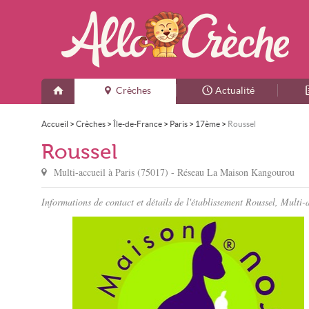
Crèches
Actualité
Accueil
>
Crèches
>
Île-de-France
>
Paris
>
17ème
>
Roussel
Roussel
Multi-accueil à
Paris
(
75017
) - Réseau
La Maison Kangourou
Informations de contact et détails de l'établissement Roussel, Multi-a