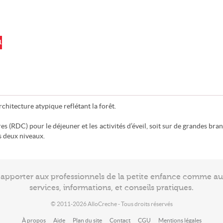
1
chitecture atypique reflétant la forêt.
res (RDC) pour le déjeuner et les activités d’éveil, soit sur de grandes bra
s deux niveaux.
à apporter aux professionnels de la petite enfance comme a
services, informations, et conseils pratiques.
© 2011-2026 AlloCreche - Tous droits réservés
À propos
Aide
Plan du site
Contact
CGU
Mentions légales