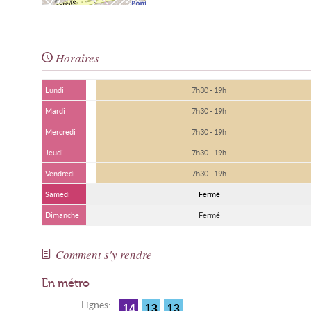
Horaires
Lundi
7h30 - 19h
Mardi
7h30 - 19h
Mercredi
7h30 - 19h
Jeudi
7h30 - 19h
Vendredi
7h30 - 19h
Samedi
Fermé
Dimanche
Fermé
Comment s'y rendre
En métro
Lignes:
14
13
13