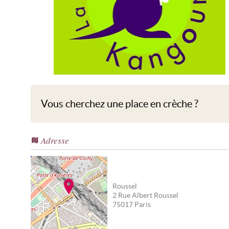
Roussel
Vous cherchez une place en crèche ?
Adresse
Roussel
2 Rue Albert Roussel
75017
Paris