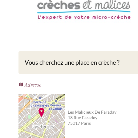
Les Malicieux De Faraday
Vous cherchez une place en crèche ?
Adresse
Les Malicieux De Faraday
18 Rue Faraday
75017
Paris