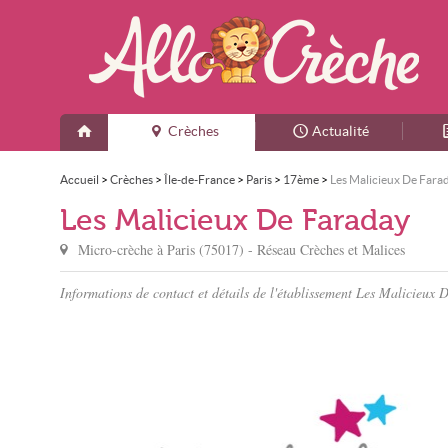
Crèches
Actualité
Accueil
>
Crèches
>
Île-de-France
>
Paris
>
17ème
>
Les Malicieux De Fara
Les Malicieux De Faraday
Micro-crèche à
Paris
(
75017
) - Réseau
Crèches et Malices
Informations de contact et détails de l'établissement Les Malicieux