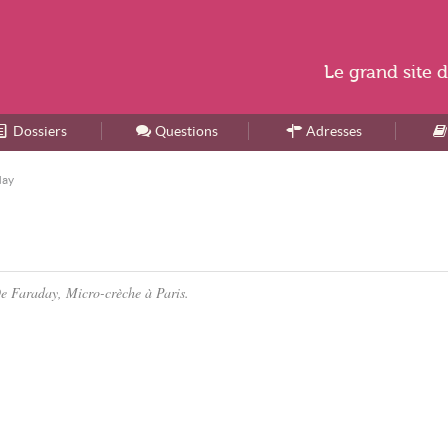
Le
grand site
d
Dossiers
Accueil
Questions
Adresses
day
 De Faraday, Micro-crèche à Paris.