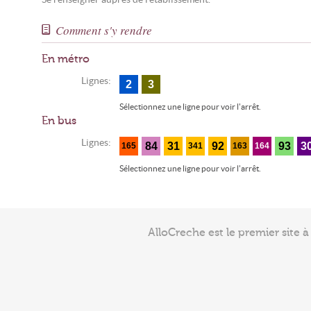
Comment s'y rendre
En métro
Lignes:
2
3
Sélectionnez une ligne pour voir l'arrêt.
En bus
Lignes:
84
31
92
93
3
165
341
163
164
Sélectionnez une ligne pour voir l'arrêt.
AlloCreche est le premier site 