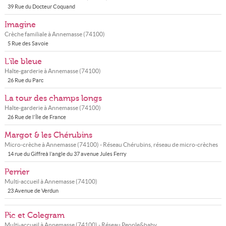
39 Rue du Docteur Coquand
Imagine
Crèche familiale à
Annemasse
(
74100
)
5 Rue des Savoie
L'ile bleue
Halte-garderie à
Annemasse
(
74100
)
26 Rue du Parc
La tour des champs longs
Halte-garderie à
Annemasse
(
74100
)
26 Rue de l'Île de France
Margot & les Chérubins
Micro-crèche à
Annemasse
(
74100
) - Réseau
Chérubins, réseau de micro-crèches
14 rue du Giffreà l’angle du 37 avenue Jules Ferry
Perrier
Multi-accueil à
Annemasse
(
74100
)
23 Avenue de Verdun
Pic et Colegram
Multi-accueil à
Annemasse
(
74100
) - Réseau
People&baby