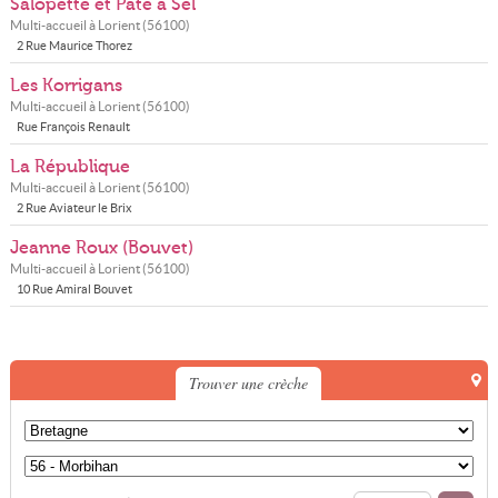
Salopette et Pâte à Sel
Multi-accueil à
Lorient
(
56100
)
2 Rue Maurice Thorez
Les Korrigans
Multi-accueil à
Lorient
(
56100
)
Rue François Renault
La République
Multi-accueil à
Lorient
(
56100
)
2 Rue Aviateur le Brix
Jeanne Roux (Bouvet)
Multi-accueil à
Lorient
(
56100
)
10 Rue Amiral Bouvet
Trouver une crèche