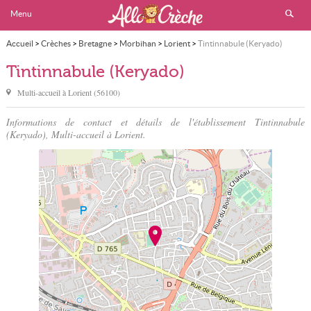
Menu
Accueil
>
Crèches
>
Bretagne
>
Morbihan
>
Lorient
>
Tintinnabule (Keryado)
Tintinnabule (Keryado)
Multi-accueil à
Lorient
(
56100
)
Informations de contact et détails de l'établissement Tintinnabule
(Keryado), Multi-accueil à Lorient.