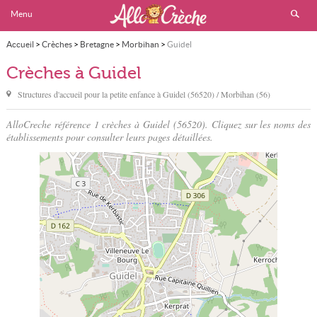
Menu
Accueil
>
Crèches
>
Bretagne
>
Morbihan
>
Guidel
Crèches à Guidel
Structures d'accueil pour la petite enfance à
Guidel
(56520) / Morbihan (56)
AlloCreche référence 1 crèches à Guidel (56520). Cliquez sur les noms des
établissements pour consulter leurs pages détaillées.