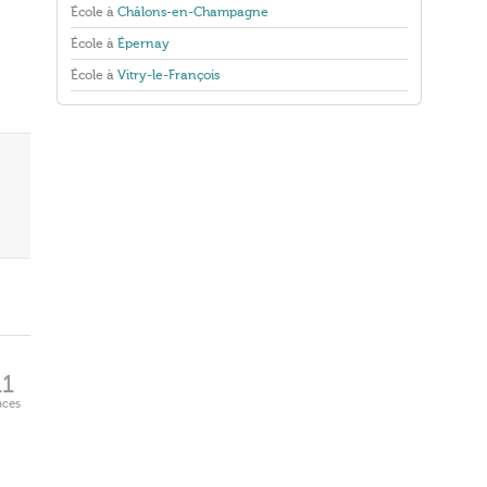
École à
Châlons-en-Champagne
École à
Épernay
École à
Vitry-le-François
11
aces