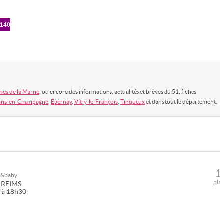
-140
hes de la Marne
, ou encore des informations, actualités et brèves du 51, fiches
ons-en-Champagne
,
Épernay
,
Vitry-le-François
,
Tinqueux
et dans tout le département.
e&baby
pl
REIMS
0 à 18h30