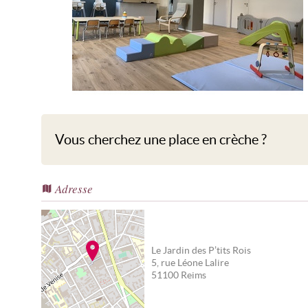
Le Jardin des P’tits Rois
Vous cherchez une place en crèche ?
Adresse
Le Jardin des P’tits Rois
5, rue Léone Lalire
51100
Reims