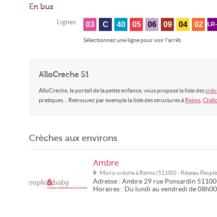
En bus
Lignes:
03
C
40
05
06
09
04
02
LR
Sélectionnez une ligne pour voir l'arrêt.
AlloCreche 51
AlloCreche, le portail de la petite enfance, vous propose la liste des
crèc
pratiques... Retrouvez par exemple la liste des structures à
Reims
,
Châl
Crèches aux environs
Ambre
Micro-crèche à
Reims
(
51100
) - Réseau
Peopl
Adresse :
Ambre
29 rue Ponsardin
51100
Horaires :
Du lundi au vendredi de 08h0