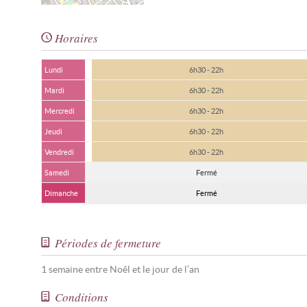
Horaires
Lundi
6h30 - 22h
Mardi
6h30 - 22h
Mercredi
6h30 - 22h
Jeudi
6h30 - 22h
Vendredi
6h30 - 22h
Samedi
Fermé
Dimanche
Fermé
Périodes de fermeture
1 semaine entre Noêl et le jour de l’an
Conditions