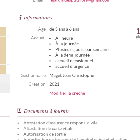
Email :
lejardindesptitsrois@gmail.com
Informations
Âge
de 3 ans à 6 ans
pl
Accueil
À l'heure
À la journée
Plusieurs jours par semaine
À la demi-journée
accueil occasionnel
accueil d’urgence
Gestionnaire
Maget Jean Christophe
Création
2021
Modifier la crèche
Documents à fournir
Attestation d'assurance respons. civile
Attestation de carte vitale
Autorisation de sortie
Autorisation de transport à l'hopital et hospitalisation