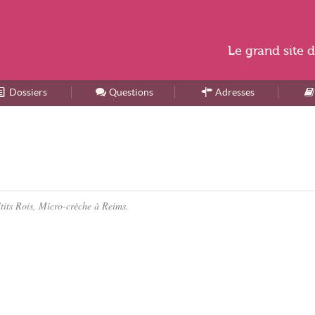
Le
grand site
d
Dossiers
Accueil
Questions
Adresses
’tits Rois, Micro-crèche à Reims.