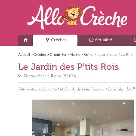
Crèches
Actualité
Accueil
>
Crèches
>
Grand-Est
>
Marne
>
Reims
>
Le Jardin des P’tits Rois
Le Jardin des P’tits Rois
Micro-crèche à
Reims
(
51100
)
Informations de contact et détails de l'établissement Le Jardin des P