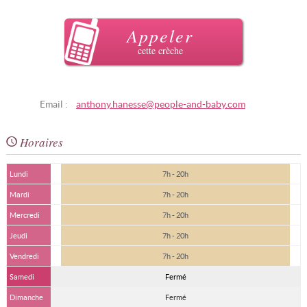
Appeler
cette crèche
Email :
anthony.hanesse@people-and-baby.com
Horaires
Lundi
7h - 20h
Mardi
7h - 20h
Mercredi
7h - 20h
Jeudi
7h - 20h
Vendredi
7h - 20h
Samedi
Fermé
Dimanche
Fermé