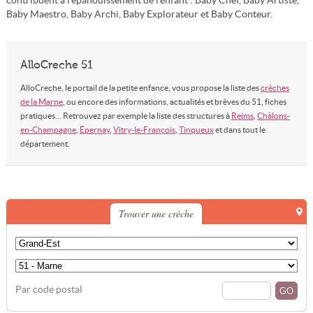
contribuent à l'épanouissement de l'enfant : Baby Chef, Baby Artiste,
Baby Maestro, Baby Archi, Baby Explorateur et Baby Conteur.
AlloCreche 51
AlloCreche, le portail de la petite enfance, vous propose la liste des
crèches
de la Marne
, ou encore des informations, actualités et brèves du 51, fiches
pratiques... Retrouvez par exemple la liste des structures à
Reims
,
Châlons-
en-Champagne
,
Épernay
,
Vitry-le-François
,
Tinqueux
et dans tout le
département.
Trouver une crèche
Par code postal