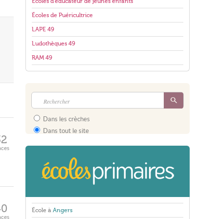
Écoles d'éducateur de jeunes enfants
Écoles de Puéricultrice
LAPE 49
Ludothèques 49
RAM 49
Dans les crèches
Dans tout le site
32
aces
40
École à
Angers
aces