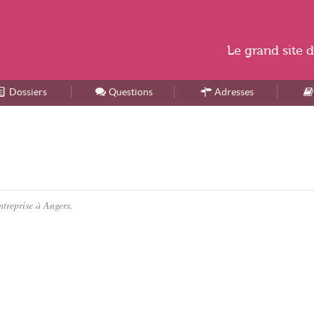
Le
grand site
d
Dossiers
Accueil
Questions
Adresses
ntreprise à Angers.