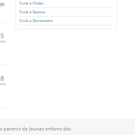
École à
Cholet
h30
École à
Saumur
École à
Sèvremoine
15
aces
18
aces
ux parents de jeunes enfants des