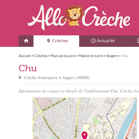
Crèches
Actualité
Accueil
>
Crèches
>
Pays de la Loire
>
Maine-et-Loire
>
Angers
>
Chu
Chu
Crèche d'entreprise à
Angers
(
49000
)
Informations de contact et détails de l'établissement Chu, Crèche d'e