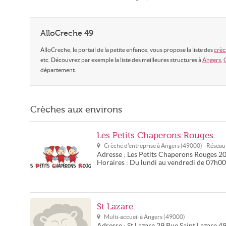
AlloCreche 49
AlloCreche, le portail de la petite enfance, vous propose la liste des
crèc
etc. Découvrez par exemple la liste des meilleures structures à
Angers
,
département.
Crèches aux environs
Les Petits Chaperons Rouges
Crèche d'entreprise à
Angers
(
49000
) - Résea
Adresse :
Les Petits Chaperons Rouges
20
Horaires :
Du lundi au vendredi de 07h0
St Lazare
Multi-accueil à
Angers
(
49000
)
Adresse :
St Lazare
29 Rue Saint Lazare
4