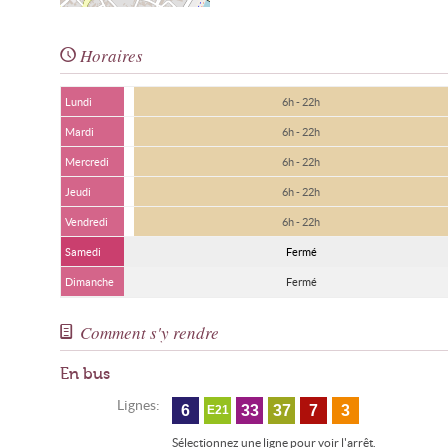
Horaires
Lundi
6h - 22h
Mardi
6h - 22h
Mercredi
6h - 22h
Jeudi
6h - 22h
Vendredi
6h - 22h
Samedi
Fermé
Dimanche
Fermé
Comment s'y rendre
En bus
Lignes:
6
33
37
7
3
E21
Sélectionnez une ligne pour voir l'arrêt.