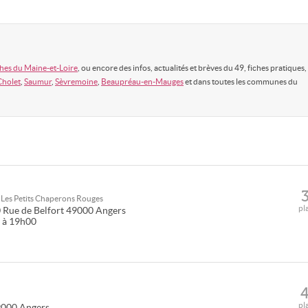
hes du Maine-et-Loire
, ou encore des infos, actualités et brèves du 49, fiches pratiques,
Cholet
,
Saumur
,
Sèvremoine
,
Beaupréau-en-Mauges
et dans toutes les communes du
u
Les Petits Chaperons Rouges
pl
 Rue de Belfort
49000
Angers
0 à 19h00
pl
9000
Angers