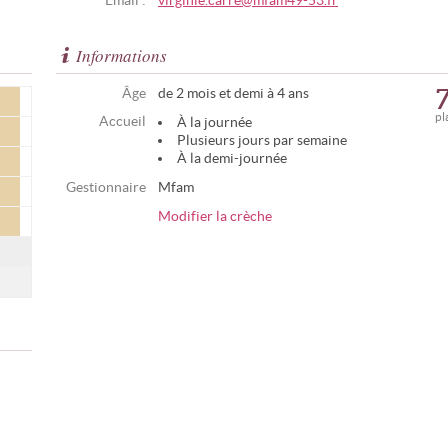
Email :
virginie.carre@mfam49-53.fr
Informations
Âge
de 2 mois et demi à 4 ans
pl
Accueil
À la journée
Plusieurs jours par semaine
À la demi-journée
Gestionnaire
Mfam
Modifier la crèche